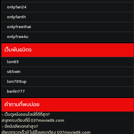
onlyfan24
onlyfanth
onlyfreethai
onlyfree4u
เว็บพันธมิตร
lsm65
s65win
lsm789up
berlin777
คำถามที่พบบ่อย
- เว็บดูหนังออนไลน์ที่ดีที่สุด?
สนุกครบต้องที่นี่ 037movie8k.com
- มีหนังอัพเดทล่าสุด?
อัพเดทรวดเร็วมี ไม่มีโฆษณาต้อง 037movie8k.com