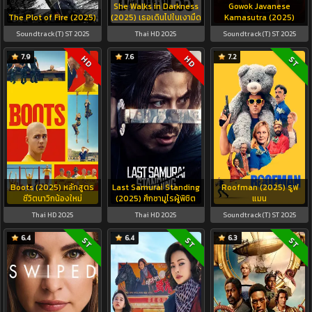
She Walks in Darkness
Gowok Javanese
The Plot of Fire (2025)
(2025) เธอเดินไปในเงามืด
Kamasutra (2025)
Soundtrack(T) ST 2025
Thai HD 2025
Soundtrack(T) ST 2025
7.9
7.6
7.2
HD
HD
ST
Boots (2025) หลักสูตร
Last Samurai Standing
Roofman (2025) รูฟ
ชีวิตนาวิกน้องใหม่
(2025) ศึกซามูไรผู้พิชิต
แมน
Thai HD 2025
Thai HD 2025
Soundtrack(T) ST 2025
6.4
6.4
6.3
ST
ST
ST