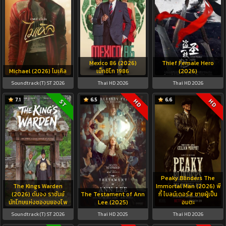
Mexico 86 (2026)
Thief Female Hero
Michael (2026) ไมเคิล
เม็กซิโก 1986
(2026)
Soundtrack(T) ST 2026
Thai HD 2026
Thai HD 2026
7.1
6.5
6.6
HD
HD
ST
Peaky Blinders The
The Kings Warden
Immortal Man (2026) พี
(2026) ดันจง ราชันย์
The Testament of Ann
กี้ ไบลน์เดอร์ส ชายผู้เป็น
นักโทษแห่งชองนยองโพ
Lee (2025)
อมตะ
Soundtrack(T) ST 2026
Thai HD 2025
Thai HD 2026