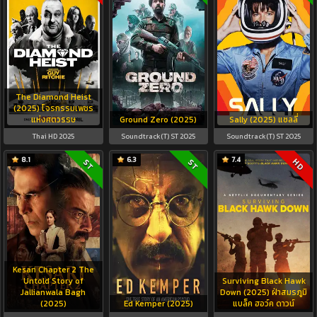
The Diamond Heist
(2025) โจรกรรมเพชร
แห่งศตวรรษ
Ground Zero (2025)
Sally (2025) แซลลี่
Thai HD 2025
Soundtrack(T) ST 2025
Soundtrack(T) ST 2025
8.1
6.3
7.4
HD
ST
ST
Kesari Chapter 2 The
Untold Story of
Surviving Black Hawk
Jallianwala Bagh
Down (2025) ฝ่าสมรภูมิ
(2025)
Ed Kemper (2025)
แบล็ค ฮอว์ค ดาวน์