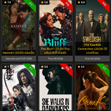
7.9
5.8
6.9
HD
HD
ST
The Swedish
The Bluff (2026) ชำระ
Connection (2026) ใต้
Hamnet (2025) แฮมเน็ต
แค้นราชินีโจรสลัด
เงาสวีเดน
Soundtrack(T) ST 2025
Thai HD 2026
Thai HD 2026
7
6.6
6.5
HD
ST
ST