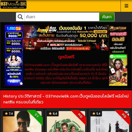
ค้นหา
ดูหนังฟรี
037movie8k.com เว็บดูหนังออนไลน์ฟรี เรารวบรวมหนัง ซีรี่ย์
netflix Disney+ หนังไทย หนังจีน หนังฝรั่ง อนิเมชั่น หนังใหม่
ชนโรง หนังเก่า คลังหนังของเราเก็บหนังมากว่า 15 ปี มีหนัง
มากกว่า 5000 เรื่อง มาให้ดูกันให้เต็มอิ่ม ตลอด 24 ชั่วโมง ทุกที
ทุกเวลา อัปเดตตลอด ครบจบในที่เดียว
History ประวัติศาสตร์ - 037movie8k.com เว็บดูหนังออนไลน์ฟรี หนังใหม่
netflix ครบจบในที่เดียว
7.4
6.4
5.4
HD
HD
ST