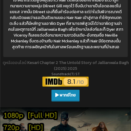
เจ้าหน้าที่ระดับสูงหยุดเขาไว้ Nair ตัดสินใจออกจากเมือง แต่ว่าถูก
ทนายความชายหนุ่ม Dilreet Gill หยุดไว้ ซึ่งนับว่าเขาเป็นไอดอลแต่ไม่
แยแส จากนั้น Dilreet เองก็ยื่นคำร้องต่อศาล แต่ว่าในวันพิจารณาคดี
กลับเปิดเผยว่าเธอเป็นตัวแทนของ Nair Nair เข้าสู่ศาล ทำให้ทุกคนตก
ตะลึง แล้วก็มีหลักฐานเอาผิด Dyer ที่สามารถพิสูจน์ได้ว่าเขาผิดฐานฆ่า
คนในเหตุการณ์ที่ Jallianwala Bagh เพื่อรักษาบัลลังก์และก็ Dyer สภา
Viceroy ก็เลยแต่งตั้งทนายความชาวอินเดีย-อังกฤษชื่อ Neville
Mckenley ซึ่งตรงข้ามกับ Nair Mckenley แล้วก็ Nair มีข้อตกลงขั้น
สุดท้าย การเผชิญหน้ากันในศาลพร้อมหลักฐานและพยานที่นำเสนอ
ดูหนังออนไลน์
Kesari Chapter 2 The Untold Story of Jallianwala Bagh
(2025) 2025
Soundtrack(T) ST
8.1
/10
พากย์ไทย