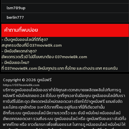
lsm789up
berlin777
คำถามที่พบบ่อย
- เว็บดูหนังออนไลน์ที่ดีที่สุด?
สนุกครบต้องที่นี่ 037movie8k.com
- มีหนังอัพเดทล่าสุด?
อัพเดทรวดเร็วมี ไม่มีโฆษณาต้อง 037movie8k.com
- มีหนังเยอะไหม?
ที่ 037movie8k.com มีหนังทุกประเภท ทั้งไทย และต่างประเทศ ครบครัน
Copyright © 2026
ดูหนังฟรี
https://037movie8k.com
บริการดูหนังออนไลน์ของเราทำให้คุณสะดวกสบายเพลิดเพลินไปกับการดู
หนังฟรี หนังใหม่ตลอด 24 ชั่วโมง ทุกที่ทุกเวลาในมือคุณ ดูหนังออนไลน์กับเรา
การันตีไม่มีสะดุด อัพเดตหนังใหม่ตลอดเวลา เรียกได้ว่าดูหนังฟรี แถมยังชัด
และไม่กระตุกอีกด้วย จะหาได้จากที่ไหน อยู่กับเราที่นี่ที่เดียวเท่านั้น
อีกทั้งระบบ ดูหนังออนไลน์ มีความรวดเร็ว และ ยังมี หนังใหม่ หนังออนไลน์
อัพเดทตลอดเวลา รวมถึงระบบ ดูหนังออนไลน์ หรือ ดูหนังฟรีของเรา ยังมีทั้ง
พากค์ไทย หรือ ซาวด์แทรก เพื่อเพิ่มอถรรส ในการดู หนังออนไลน์ หนังใหม่ ให้