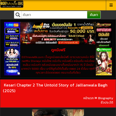
ค้นหา
ดูหนังฟรี
037movie8k.com เว็บดูหนังออนไลน์ฟรี เรารวบรวมหนัง ซีรี่ย์
netflix Disney+ หนังไทย หนังจีน หนังฝรั่ง อนิเมชั่น หนังใหม่
ชนโรง หนังเก่า คลังหนังของเราเก็บหนังมากว่า 15 ปี มีหนัง
มากกว่า 5000 เรื่อง มาให้ดูกันให้เต็มอิ่ม ตลอด 24 ชั่วโมง ทุกที
ทุกเวลา อัปเดตตลอด ครบจบในที่เดียว
Kesari Chapter 2 The Untold Story of Jallianwala Bagh
(2025)
หน้าแรก
Biography
ชีวประวัติ