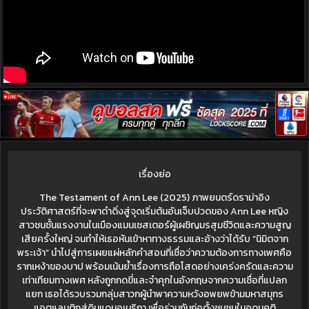
เรื่องย่อ
The Testament of Ann Lee (2025) ภาพยนตร์ดราม่าอิง
ประวัติศาสตร์ที่จะพาดำดิ่งสู่จุดเริ่มต้นอันเจ็บปวดของ Ann Lee หญิง
สาวชนชั้นแรงงานในเมืองแมนเชสเตอร์ผู้เผชิญมรสุมชีวิตและความสูญ
เสียครั้งใหญ่ จนทำให้เธอหันเข้าหาทางธรรมและอ้างว่าได้รับ “นิมิตจาก
พระเจ้า” นำไปสู่การเผยแผ่หลักคำสอนที่เชื่อว่าความต้องการทางเพศคือ
รากเหง้าของบาป พร้อมเน้นย้ำเรื่องการถือโสดอย่างเคร่งครัดและความ
เท่าเทียมทางเพศ หลังถูกกดขี่และจำคุกในอังกฤษจากความเชื่อที่แปลก
แยก เธอได้รวบรวมกลุ่มสาวกผู้นำพาความหวังอพยพข้ามมหาสมุทร
แอตแลนติกสู่ดินแดนอเมริกา เพื่อร่วมกันก่อตั้งชุมชนในอุดมคติ