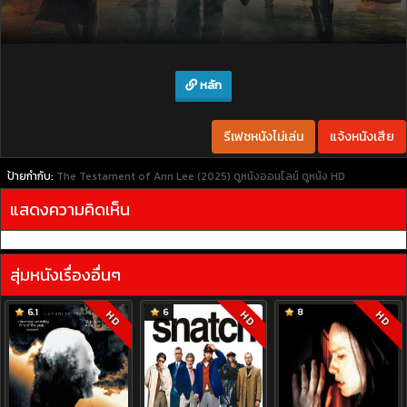
หลัก
รีเฟชหนังไม่เล่น
แจ้งหนังเสีย
ป้ายกำกับ:
The Testament of Ann Lee (2025)
ดูหนังออนไลน์
ดูหนัง HD
แสดงความคิดเห็น
สุ่มหนังเรื่องอื่นๆ
6.1
6
8
HD
HD
HD