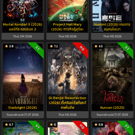
Mortal Kombat II (2026)
Project Hail Mary
Humint (2026) เกมจาร
มอร์ทัล คอมแบท 2
(2026) ภารกิจกู้สุริยะ
ชนคนในเงา
Thai ZM 2026
Thai HD 2026
Thai HD 2026
3.8
7.2
4.5
HD
ST
ST
Di Renjie Resurrection
(2026) ตี๋เหรินเเจี๋ยกับคดี
Starbright (2026)
ศพคืนชีพ
Kuncen (2025)
Soundtrack(T) ST 2026
Thai HD 2026
Soundtrack(T) ST 2025
6.7
6
6.8
HD
ST
ST