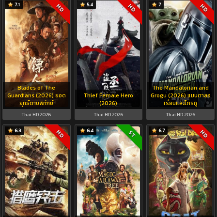
7.1
5.4
7
HD
HD
HD
Blades of The
The Mandalorian and
Guardians (2026) ยอด
Thief Female Hero
Grogu (2026) แมนดาลอ
ยุทธ์ดาบพิทักษ์
(2026)
เรี่ยนและโกรกู
Thai HD 2026
Thai HD 2026
Thai HD 2026
6.3
6.4
6.7
HD
HD
ST