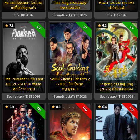
Falcon Assault (2026)
The Magic Faraway
GOAT (2026) คุณแพะ
เหยี่ยวล่าบุกระห่ำ
Tree (2026)
หัวใจไม่แพ้
Thai HD 2026
Soundtrack(T) ST 2026
Thai HD 2026
7.2
6.2
ST
ST
ST
The Punisher One Last
Soul-Guiding Lantern 2
Kill (2026) เดอะ พันนิช
(2026) โคมไฟดูด
Legend of Ling Jing
เชอร์ ฆ่าทิ้งทวน
วิญญาณ 2
(2026) ตำนานหลิงจิง
Soundtrack(T) ST 2026
Soundtrack(T) ST 2026
Soundtrack(T) ST 2026
6.9
8.3
6.4
ZM
HD
HD