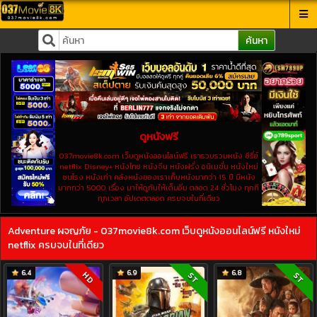
ค้นหา
ดูหนังฟรี
037movie8k.com เว็บดูหนังออนไลน์ฟรี เรารวบรวมหนัง ซีรี่ย์
netflix Disney+ หนังไทย หนังจีน หนังฝรั่ง อนิเมชั่น หนังใหม่
ชนโรง หนังเก่า คลังหนังของเราเก็บหนังมากว่า 15 ปี มีหนัง
มากกว่า 5000 เรื่อง มาให้ดูกันให้เต็มอิ่ม ตลอด 24 ชั่วโมง ทุกที
ทุกเวลา อัปเดตตลอด ครบจบในที่เดียว
Adventure ผจญภัย - 037movie8k.com เว็บดูหนังออนไลน์ฟรี หนังใหม่
netflix ครบจบในที่เดียว
6.4
6.9
6.8
HD
ST
ST