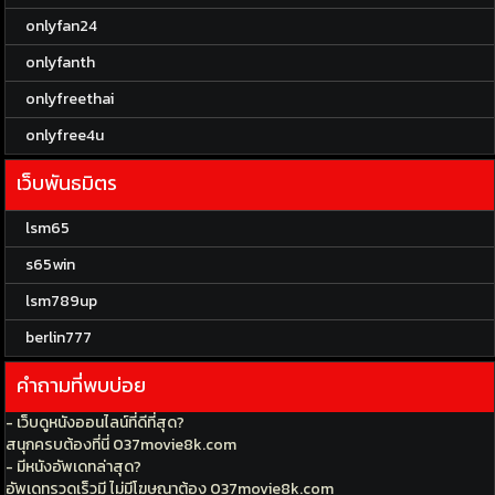
onlyfan24
onlyfanth
onlyfreethai
onlyfree4u
เว็บพันธมิตร
lsm65
s65win
lsm789up
berlin777
คำถามที่พบบ่อย
- เว็บดูหนังออนไลน์ที่ดีที่สุด?
สนุกครบต้องที่นี่ 037movie8k.com
- มีหนังอัพเดทล่าสุด?
อัพเดทรวดเร็วมี ไม่มีโฆษณาต้อง 037movie8k.com