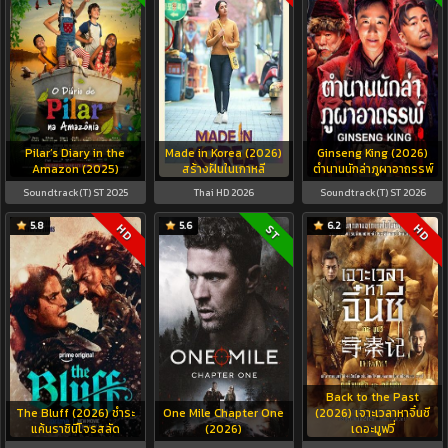
Pilar’s Diary in the
Made in Korea (2026)
Ginseng King (2026)
Amazon (2025)
สร้างฝันในเกาหลี
ตำนานนักล่าภูผาอาถรรพ์
Soundtrack(T) ST 2025
Thai HD 2026
Soundtrack(T) ST 2026
5.8
5.6
6.2
HD
HD
ST
Back to the Past
The Bluff (2026) ชำระ
One Mile Chapter One
(2026) เจาะเวลาหาจิ๋นซี
แค้นราชินีโจรสลัด
(2026)
เดอะมูฟวี่