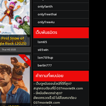
onlyfanth
onlyfreethai
onlyfree4u
เว็บพันธมิตร
 First Snow of
lsm65
gle Rock (2025)
s65win
Thai HD 2025
lsm789up
HD
berlin777
คำถามที่พบบ่อย
- เว็บดูหนังออนไลน์ที่ดีที่สุด?
สนุกครบต้องที่นี่ 037movie8k.com
- มีหนังอัพเดทล่าสุด?
อัพเดทรวดเร็วมี ไม่มีโฆษณาต้อง
037movie8k.com