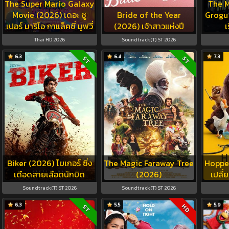
The Super Mario Galaxy
The 
Movie (2026) เดอะ ซู
Bride of the Year
Grogu
เปอร์ มาริโอ กาแล็คซี่ มูฟวี่
(2026) เจ้าสาวแห่งปี
เ
Thai HD 2026
Soundtrack(T) ST 2026
6.3
6.4
7.3
ST
ST
Biker (2026) ไบเกอร์ ซิ่ง
The Magic Faraway Tree
Hopper
เดือดสายเลือดนักบิด
(2026)
เปลี่
Soundtrack(T) ST 2026
Soundtrack(T) ST 2026
6.3
5.5
5.9
HD
ST