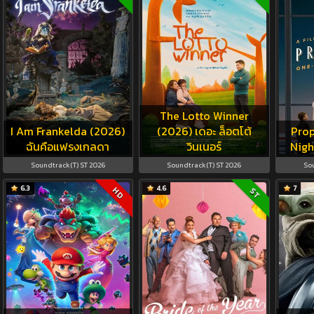
The Lotto Winner
I Am Frankelda (2026)
(2026) เดอะ ล็อตโต้
Pro
ฉันคือแฟรงเกลดา
วินเนอร์
Nigh
Soundtrack(T) ST 2026
Soundtrack(T) ST 2026
Sou
6.3
4.6
7
HD
ST