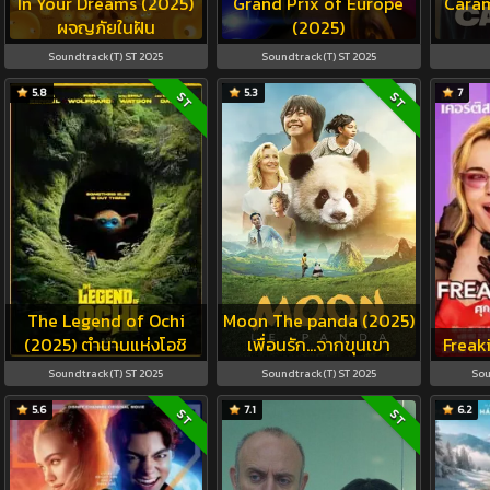
In Your Dreams (2025)
Grand Prix of Europe
Caram
ผจญภัยในฝัน
(2025)
Soundtrack(T) ST 2025
Soundtrack(T) ST 2025
5.8
5.3
7
ST
ST
The Legend of Ochi
Moon The panda (2025)
(2025) ตำนานแห่งโอชิ
เพื่อนรัก…จากขุนเขา
Freak
Soundtrack(T) ST 2025
Soundtrack(T) ST 2025
Sou
5.6
7.1
6.2
ST
ST