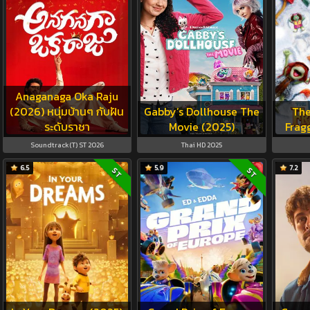
Anaganaga Oka Raju
(2026) หนุ่มบ้านๆ กับฝัน
Gabby’s Dollhouse The
The
ระดับราชา
Movie (2025)
Frag
Soundtrack(T) ST 2026
Thai HD 2025
6.5
5.9
7.2
ST
ST