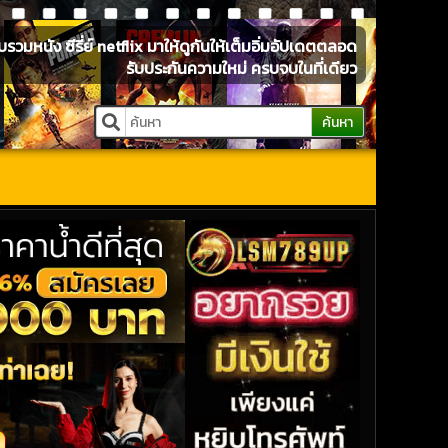
หนัง ซีรี่ย์ netflix มาให้ดูกันให้เต็มอิ่มอัปเดตตลอด
รับประกันความใหม่ ครบจบในที่เดียว
ค้นหา