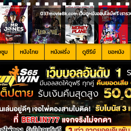
037movie8k.com เว็บดูหนังออนไลน์ฟรี เรารวบรวม
งซูม
หนังไทย
หนังฝรั่ง
ดูซีรีย์
ขอหนัง