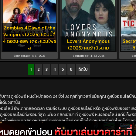
Zombies 4 Dawn of the
Vampires (2025) ซอมบี้ส์
4 ดอว์น ออฟ เดอะ แวมไพร์
Lovers Anonymous
Secre
ส
(2025) คนรักนิรนาม
ซี
Soundtrack(T) ST 2025
Soundtrack(T) ST 2025
So
1
2
3
4
5
6
ถัดไป
ดูหนังฟรี หนังใหม่ตลอด 24 ชั่วโมง ทุกที่ทุกเวลาในมือคุณ ดูหนังออนไลน์กับเร
เดียวเท่านั้น
ังออนไลน์ อัพเดทตลอดเวลา รวมถึงระบบ ดูหนังออนไลน์ หรือ ดูหนังฟรีของเรา ยังม
นังออนไลน์ที่พร้อมที่สุด เพียง คลิกเข้ามา ที่ ดูหนังฟรี หนังออนไลน์ แค่นี้ ก็พร้อ
ร็วเพียงแค่คลิก ดูหนังฟรี ดูหนังออนไลน์ คุณก็จะได้ ดูหนังฟรี หนังใหม่ ได้ตลอดเ
นังฟรี ดูหนังออนไลน์ ไม่ต้องไปหาไหนไกล หนังใหม่ หนังออนไลน์ มาใหม่ชนโรง หรือ 