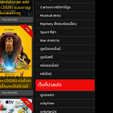
Mandalorian and
 (2026) แมนดาลอ
Cartoon หนังการ์ตูน
รี่ยนและโกรกู
Musical เพลง
Thai HD 2026
Mystery ลึกลบซ่อนเงื่อน
HD
Sport กีฬา
War สงคราม
ดูหนังออนไลน์
ดูหนังฟรี
หนังออนไลน์
หนังใหม่
s (2026) เด้งโดด
เว็บที่น่าสนใจ
ยนโหมดเป็นบีเวอร์
Thai HD 2026
ดูบอลสด
HD
onlyfree
onlyfan24