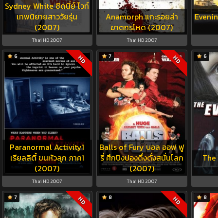
Sydney White ซิดนี่ย์ ไวท์
เทพนิยายสาววัยรุ่น
Anamorph แกะรอยล่า
Evenin
(2007)
ฆาตกรโหด (2007)
Thai HD 2007
Thai HD 2007
6
7
6
HD
HD
Paranormal Activity1
Balls of Fury บอล ออฟ ฟู
เรียลลิตี้ ขนหัวลุก ภาค1
รี่ ศึกปิงปองดึ๋งดั๋งสนั่นโลก
The 
(2007)
(2007)
Thai HD 2007
Thai HD 2007
7
8
8
HD
HD