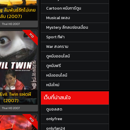
Cartoon หนังการ์ตูน
g สัมพันธ์รักไม่เคย
ลับ (2007)
Musical เพลง
Thai HD 2007
Mystery ลึกลบซ่อนเงื่อน
HD
Sport กีฬา
War สงคราม
ดูหนังออนไลน์
ดูหนังฟรี
หนังออนไลน์
หนังใหม่
Evil Twin แฝดผี
เว็บที่น่าสนใจ
(2007)
Thai HD 2007
ดูบอลสด
onlyfree
HD
onlyfan24