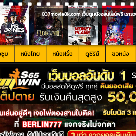
037movie8k.com เว็บดูหนังออนไลน์ฟรี เรารวบรวม
งซูม
หนังไทย
หนังฝรั่ง
ดูซีรีย์
ขอหนัง