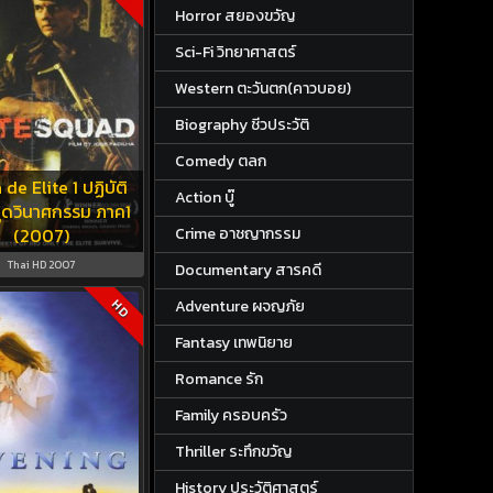
Horror สยองขวัญ
Sci-Fi วิทยาศาสตร์
Western ตะวันตก(คาวบอย)
Biography ชีวประวัติ
Comedy ตลก
de Elite 1 ปฏิบัติ
Action บู๊
ุดวินาศกรรม ภาค1
(2007)
Crime อาชญากรรม
Thai HD 2007
Documentary สารคดี
Adventure ผจญภัย
HD
Fantasy เทพนิยาย
Romance รัก
Family ครอบครัว
Thriller ระทึกขวัญ
History ประวัติศาสตร์