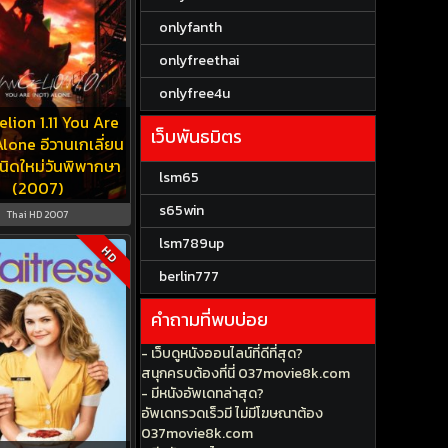
onlyfanth
onlyfreethai
onlyfree4u
lion 1.11 You Are
เว็บพันธมิตร
lone อีวานเกเลี่ยน
ำเนิดใหม่วันพิพากษา
lsm65
(2007)
s65win
Thai HD 2007
lsm789up
HD
berlin777
คำถามที่พบบ่อย
- เว็บดูหนังออนไลน์ที่ดีที่สุด?
สนุกครบต้องที่นี่ 037movie8k.com
- มีหนังอัพเดทล่าสุด?
อัพเดทรวดเร็วมี ไม่มีโฆษณาต้อง
037movie8k.com