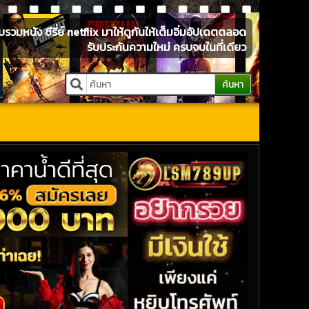
หนัง ซีรี่ย์ netflix มาให้ดูกันให้เต็มอิ่มอัปเดตตลอด
รับประกันความใหม่ ครบจบในที่เดียว
ค้นหา