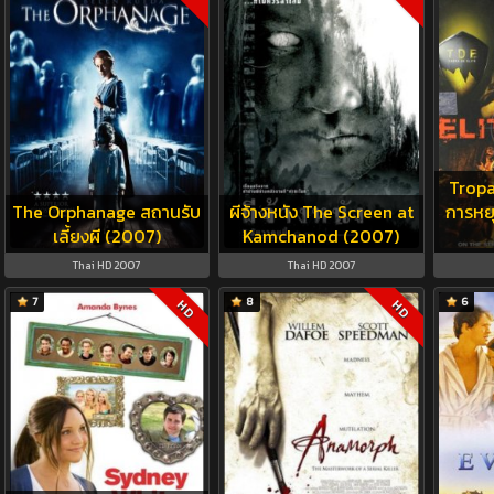
Tropa 
The Orphanage สถานรับ
ผีจ้างหนัง The Screen at
การหย
เลี้ยงผี (2007)
Kamchanod (2007)
Thai HD 2007
Thai HD 2007
7
8
6
HD
HD