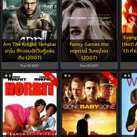
Evange
Arn The Knight Templar
Funny Games เกม
(Not) A
อาร์น ศึกจอมอัศวินกู้แผ่น
หฤหรรษ์ วันหฤโหด
1.11 ก
ดิน (2007)
(2007)
Thai HD 2007
Thai HD 2007
6
6
6
HD
HD