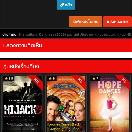
หลัก
รีเฟชหนังไม่เล่น
แจ้งหนังเสีย
ป้ายกำกับ:
She Walks in Darkness (2025) เธอเดินไปในเงามืด
ดูหนังออนไลน์
ดูหนัง HD
แสดงความคิดเห็น
สุ่มหนังเรื่องอื่นๆ
3.5
8
7
HD
HD
HD
Looney Tunes Back in
Action ลูนี่ย์ ทูนส์ รวม