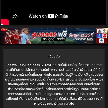
เรื่องย่อ
She Walks in Darkness (2025) เธอเดินไปในเงามืด เรื่องราวของหญิง
สาวที่เดินทางไปพักในคฤหาสน์เก่าแก่กลางป่าของอิตาลี เพื่อรอสามีที่เป็น
นักสำรวจ แม้กระนั้นเมื่อเวลาผ่านไป เธอกลับเริ่มรู้สึกว่ามีบางสิ่งแอบซ่อน
อยู่ในเงามืดของบ้านหลังนั้น อีกทั้งเสียงฝีเท้า เสียงกระซิบ รวมทั้งภาพเงา
ของหญิงลึกลับที่เดินผ่านไปมา ความหวาดกลัวค่อยๆกลืนกินจิตใจเธอ
ช่วงเวลาที่ความจริงเกี่ยวกับอดีตของคฤหาสน์เริ่มถูกเปิดเผย ว่ามีการ
ฆาตกรรมแล้วก็คำสาปที่ไม่เคยถูกปลดปล่อย สุดท้ายหญิงสาวจะต้อง
เผชิญหน้ากับความมืดอีกทั้งภายนอกและก็ในใจ เพื่อเอาชีวิตรอดจากเงาที่
อาจเป็นมากกว่าวิญญาณทั่วไป