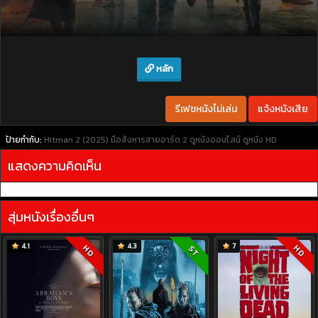
หลัก
รีเฟชหนังไม่เล่น
แจ้งหนังเสีย
ป้ายกำกับ:
Hitman 2 (2025) มือสังหารสายอาร์ต 2
ดูหนังออนไลน์
ดูหนัง HD
แสดงความคิดเห็น
สุ่มหนังเรื่องอื่นๆ
4.1
4.3
7
HD
HD
ST