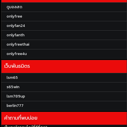
ดูบอลสด
onlyfree
onlyfan24
onlyfanth
onlyfreethai
onlyfree4u
เว็บพันธมิตร
lsm65
s65win
lsm789up
berlin777
คำถามที่พบบ่อย