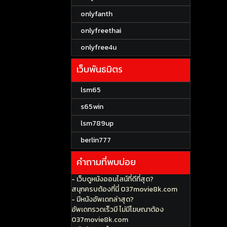
onlyfanth
onlyfreethai
onlyfree4u
เว็บพันธมิตร
lsm65
s65win
lsm789up
berlin777
คำถามที่พบบ่อย
- เว็บดูหนังออนไลน์ที่ดีที่สุด?
สนุกครบต้องที่นี่ 037movie8k.com
- มีหนังอัพเดทล่าสุด?
อัพเดทรวดเร็วมี ไม่มีโฆษณาต้อง
037movie8k.com