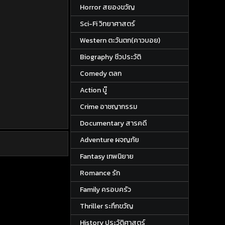
Horror สยองขวัญ
Sci-Fi วิทยาศาสตร์
Western ตะวันตก(คาวบอย)
Biography ชีวประวัติ
Comedy ตลก
Action บู๊
Crime อาชญากรรม
Documentary สารคดี
Adventure ผจญภัย
Fantasy เทพนิยาย
Romance รัก
Family ครอบครัว
Thriller ระทึกขวัญ
History ประวัติศาสตร์