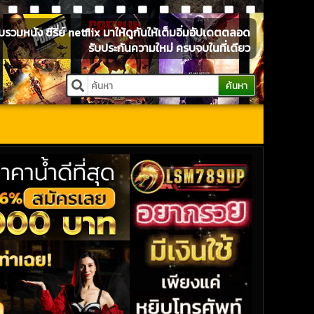
หนัง ซีรี่ย์ netflix มาให้ดูกันให้เต็มอิ่มอัปเดตตลอด
รับประกันความใหม่ ครบจบในที่เดียว
ค้นหา