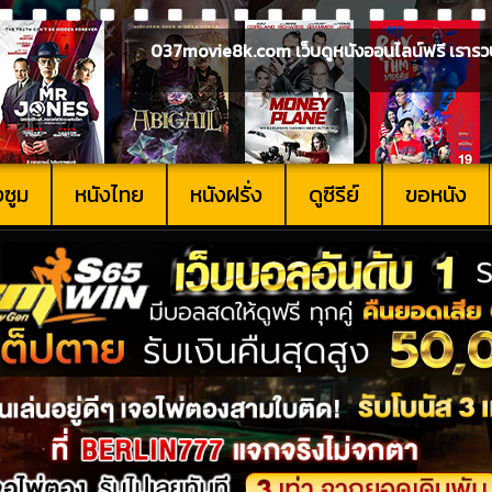
037movie8k.com เว็บดูหนังออนไลน์ฟรี เรารวบรวม
งซูม
หนังไทย
หนังฝรั่ง
ดูซีรีย์
ขอหนัง