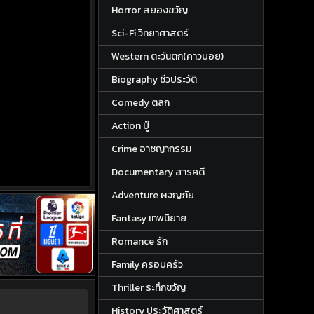
Horror สยองขวัญ
Sci-Fi วิทยาศาสตร์
Western ตะวันตก(คาวบอย)
Biography ชีวประวัติ
Comedy ตลก
Action บู๊
Crime อาชญากรรม
Documentary สารคดี
Adventure ผจญภัย
Fantasy เทพนิยาย
Romance รัก
Family ครอบครัว
Thriller ระทึกขวัญ
History ประวัติศาสตร์