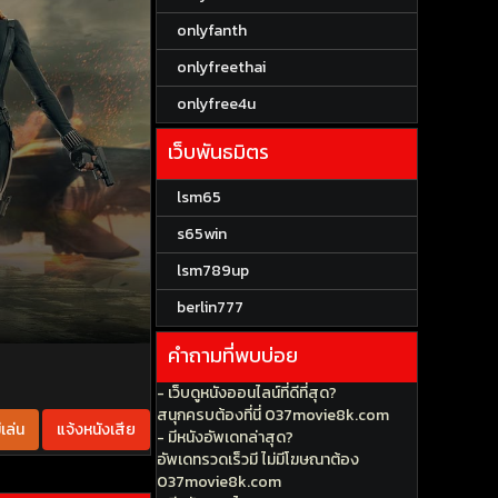
onlyfanth
onlyfreethai
onlyfree4u
เว็บพันธมิตร
lsm65
s65win
lsm789up
berlin777
คำถามที่พบบ่อย
- เว็บดูหนังออนไลน์ที่ดีที่สุด?
สนุกครบต้องที่นี่ 037movie8k.com
เล่น
แจ้งหนังเสีย
- มีหนังอัพเดทล่าสุด?
อัพเดทรวดเร็วมี ไม่มีโฆษณาต้อง
037movie8k.com