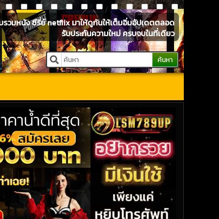
หนัง ซีรี่ย์ netflix มาให้ดูกันให้เต็มอิ่มอัปเดตตลอด
รับประกันความใหม่ ครบจบในที่เดียว
ค้นหา