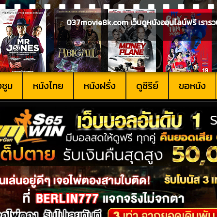
037movie8k.com เว็บดูหนังออนไลน์ฟรี เรารวบรวม
งซูม
หนังไทย
หนังฝรั่ง
ดูซีรีย์
ขอหนัง