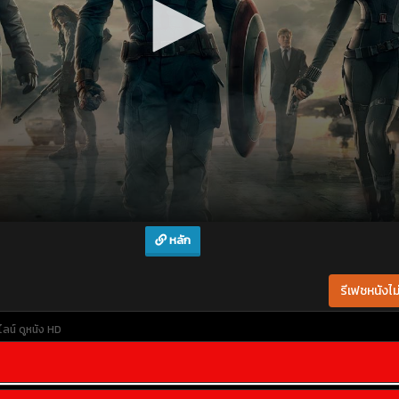
หลัก
รีเฟชหนังไม่
ไลน์
ดูหนัง HD