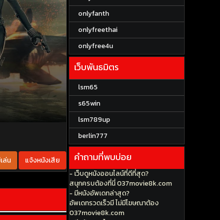
onlyfanth
onlyfreethai
onlyfree4u
เว็บพันธมิตร
lsm65
s65win
lsm789up
berlin777
คำถามที่พบบ่อย
เล่น
แจ้งหนังเสีย
- เว็บดูหนังออนไลน์ที่ดีที่สุด?
สนุกครบต้องที่นี่ 037movie8k.com
- มีหนังอัพเดทล่าสุด?
อัพเดทรวดเร็วมี ไม่มีโฆษณาต้อง
037movie8k.com