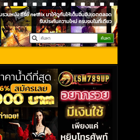
หนัง ซีรี่ย์ netflix มาให้ดูกันให้เต็มอิ่มอัปเดตตลอด
รับประกันความใหม่ ครบจบในที่เดียว
ค้นหา