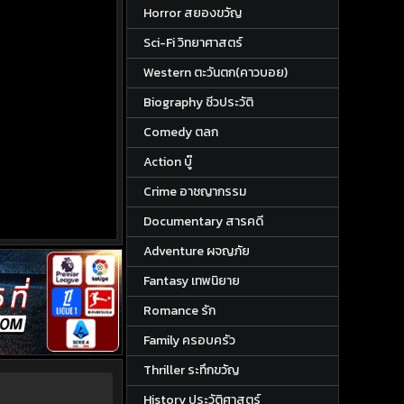
Horror สยองขวัญ
Sci-Fi วิทยาศาสตร์
Western ตะวันตก(คาวบอย)
Biography ชีวประวัติ
Comedy ตลก
Action บู๊
Crime อาชญากรรม
Documentary สารคดี
Adventure ผจญภัย
Fantasy เทพนิยาย
Romance รัก
Family ครอบครัว
Thriller ระทึกขวัญ
History ประวัติศาสตร์