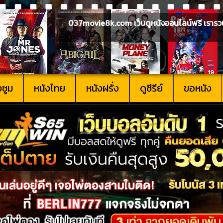
037movie8k.com เว็บดูหนังออนไลน์ฟรี เรารวบรวม
งซูม
หนังไทย
หนังฝรั่ง
ดูซีรีย์
ขอหนัง