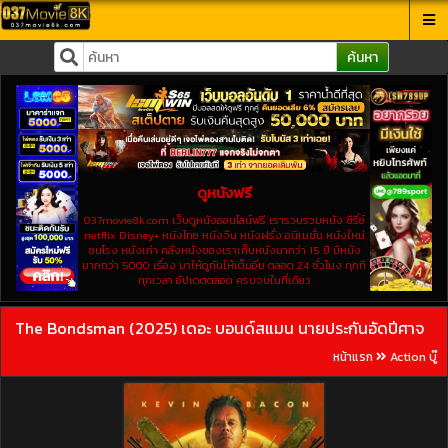
ค้นหา
ดูหนังฟรี
037movie8k.com เว็บดูหนังออนไลน์ฟรี เรารวบรวมหนัง ซีรี่ย์
netflix Disney+ หนังไทย หนังจีน หนังฝรั่ง อนิเมชั่น หนังใหม่
ชนโรง หนังเก่า คลังหนังของเราเก็บหนังมากว่า 15 ปี มีหนัง
มากกว่า 5000 เรื่อง มาให้ดูกันให้เต็มอิ่ม ตลอด 24 ชั่วโมง ทุกที
ทุกเวลา อัปเดตตลอด ครบจบในที่เดียว
The Bondsman (2025) เดอะ บอนด์สแมน นายประกันอัดปีศาจ
หน้าแรก
Action บู๊