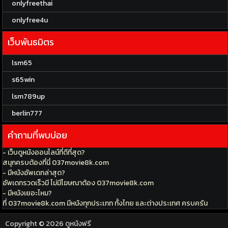
onlyfreethai
onlyfree4u
เว็บพันธมิตร
lsm65
s65win
lsm789up
berlin777
คำถามที่พบบ่อย
- เว็บดูหนังออนไลน์ที่ดีที่สุด?
สนุกครบต้องที่นี่ 037movie8k.com
- มีหนังอัพเดทล่าสุด?
อัพเดทรวดเร็วมี ไม่มีโฆษณาต้อง 037movie8k.com
- มีหนังเยอะไหม?
ที่ 037movie8k.com มีหนังทุกประเภท ทั้งไทย และต่างประเทศ ครบครัน
Copyright © 2026
ดูหนังฟรี