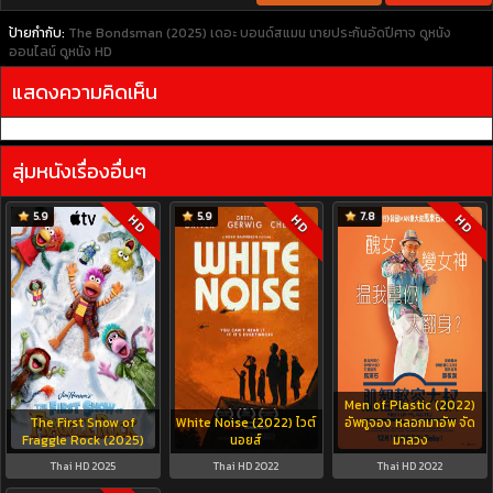
ป้ายกำกับ:
The Bondsman (2025) เดอะ บอนด์สแมน นายประกันอัดปีศาจ
ดูหนัง
ออนไลน์
ดูหนัง HD
แสดงความคิดเห็น
สุ่มหนังเรื่องอื่นๆ
5.9
5.9
7.8
HD
HD
HD
Men of Plastic (2022)
The First Snow of
White Noise (2022) ไวต์
อัพกูจอง หลอกมาอัพ จัด
Fraggle Rock (2025)
นอยส์
มาลวง
Thai HD 2025
Thai HD 2022
Thai HD 2022