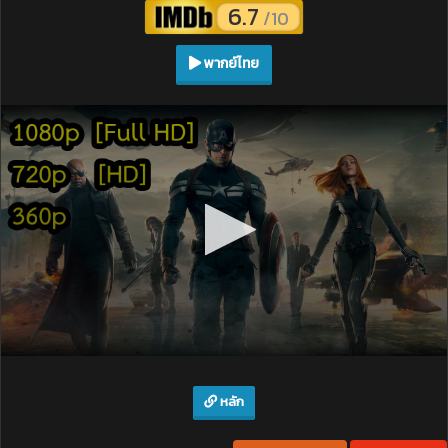
6.7
/10
พากย์ไทย
หลัก