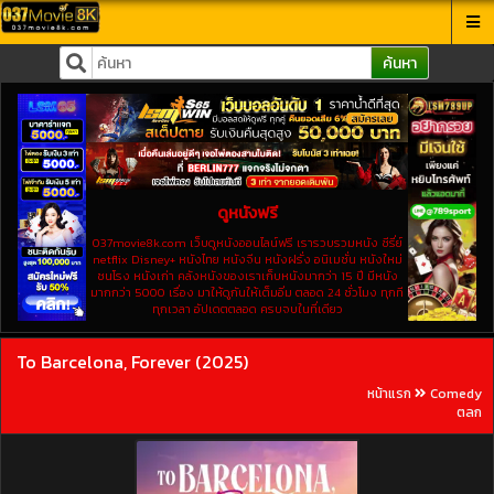
ค้นหา
ดูหนังฟรี
037movie8k.com เว็บดูหนังออนไลน์ฟรี เรารวบรวมหนัง ซีรี่ย์
netflix Disney+ หนังไทย หนังจีน หนังฝรั่ง อนิเมชั่น หนังใหม่
ชนโรง หนังเก่า คลังหนังของเราเก็บหนังมากว่า 15 ปี มีหนัง
มากกว่า 5000 เรื่อง มาให้ดูกันให้เต็มอิ่ม ตลอด 24 ชั่วโมง ทุกที
ทุกเวลา อัปเดตตลอด ครบจบในที่เดียว
To Barcelona, Forever (2025)
หน้าแรก
Comedy
ตลก