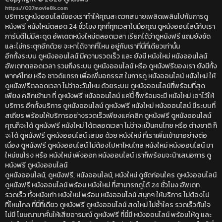
https://037movie8k.com
บริการดูหนังออนไลน์ของเราทำให้คุณสะดวกสบายเพลิดเพลินไปกับการดู
หนังฟรี หนังใหม่ตลอด 24 ชั่วโมง ทุกที่ทุกเวลาในมือคุณ ดูหนังออนไลน์กับเรา
การันตีไม่มีสะดุด อัพเดตหนังใหม่ตลอดเวลา เรียกได้ว่าดูหนังฟรี แถมยังชัด
และไม่กระตุกอีกด้วย จะหาได้จากที่ไหน อยู่กับเราที่นี่ที่เดียวเท่านั้น
อีกทั้งระบบ ดูหนังออนไลน์ มีความรวดเร็ว และ ยังมี หนังใหม่ หนังออนไลน์
อัพเดทตลอดเวลา รวมถึงระบบ ดูหนังออนไลน์ หรือ ดูหนังฟรีของเรา ยังมีทั้ง
พากค์ไทย หรือ ซาวด์แทรก เพื่อเพิ่มอถรรส ในการดู หนังออนไลน์ หนังใหม่ ให้
ดูหนังฟรีตลอดเวลา ไม่ว่าจะวันไหน ด้วยระบบ ดูหนังออนไลน์ที่พร้อมที่สุด
เพียง คลิกเข้ามา ที่ ดูหนังฟรี หนังออนไลน์ แค่นี้ ก็พร้อมจะมี หนังใหม่ เอาไว้ให้
บริการ อีกทั้งบริการ ดูหนังออนไลน์ ดูหนังฟรี หนังใหม่ หนังออนไลน์ มีระบบที่
สเถียร พร้อมให้บริการอย่างรวดเร็วเพียงแค่คลิก ดูหนังฟรี ดูหนังออนไลน์
คุณก็จะได้ ดูหนังฟรี หนังใหม่ ได้ตลอดเวลา ไม่ว่าจะเป็นคนไทย หรือ ต่างชาติ ก็
จะได้ ดูหนังฟรี ดูหนังออนไลน์ เสมอ ด้วย หนังใหม่ ที่เราเพิ่มเข้ามาอย่างต่อ
เนื่อง ดูหนังฟรี ดูหนังออนไลน์ ไม่ต้องไปหาไหนไกล หนังใหม่ หนังออนไลน์ มา
ใหม่ชนโรง หรือ หนังใหม่ เพิ่งออก หนังออนไลน์ เราก็พร้อมจะน้าเสนอการ ดู
หนังฟรี ดูหนังออนไลน์
ดูหนังออนไลน์, ดูหนังฟรี, หนังออนไลน์, หนังใหม่ ดูชัดก่อนใคร ดูหนังออนไลน์
ดูหนังฟรี หนังออนไลน์ พร้อม หนังใหม่ ที่สามารถดูได้ 24 ชั่วโมง อัพเดท
รวดเร็ว ทั้งหนังเก่า หนังใหม่ พร้อม หนังออนไลน์ สนุกๆ ให้บริการ ไม่ต้องไป
ที่ไหนไกล ที่นี่ที่เดียว ดูหนังฟรี ดูหนังออนไลน์ สดใหม่ ไม่ซ้ำใคร รวดเร็วทันใจ
ไม่มี โฆษณามาคั่นให้เสียอารมณ์ ดูหนังฟรี ที่นี่มี หนังออนไลน์ พร้อมให้ดู และ