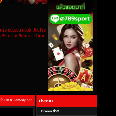
รั่ง อนิเมชั่น หนังใหม่ชนโรง
 ชั่วโมง ทุกทีทุกเวลา อัปเดต
ประเภท
หน้าแรก
Comedy ตลก
Drama ชีวิต