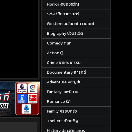
Horror สยองขวัญ
Sci-Fi วิทยาศาสตร์
Western ตะวันตก(คาวบอย)
Biography ชีวประวัติ
Comedy ตลก
Action บู๊
Crime อาชญากรรม
Documentary สารคดี
Adventure ผจญภัย
Fantasy เทพนิยาย
Romance รัก
Family ครอบครัว
Thriller ระทึกขวัญ
History ประวัติศาสตร์