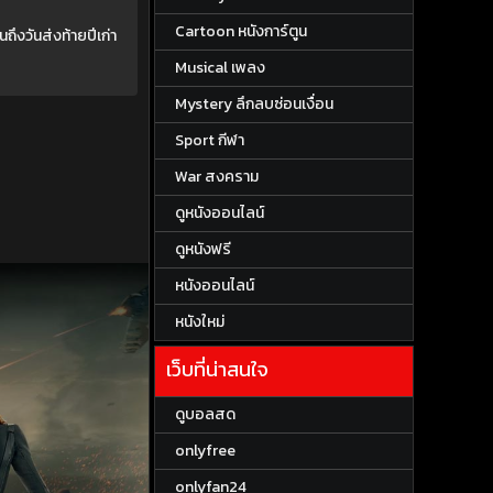
Cartoon หนังการ์ตูน
ึงวันส่งท้ายปีเก่า
Musical เพลง
Mystery ลึกลบซ่อนเงื่อน
Sport กีฬา
War สงคราม
ดูหนังออนไลน์
ดูหนังฟรี
หนังออนไลน์
หนังใหม่
เว็บที่น่าสนใจ
ดูบอลสด
onlyfree
onlyfan24