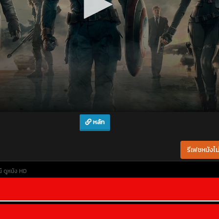
หลัก
รีเฟชหนังไม่
์
ดูหนัง HD