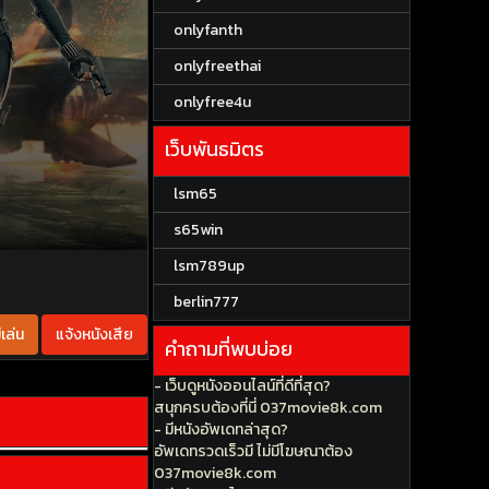
onlyfanth
onlyfreethai
onlyfree4u
เว็บพันธมิตร
lsm65
s65win
lsm789up
berlin777
เล่น
แจ้งหนังเสีย
คำถามที่พบบ่อย
- เว็บดูหนังออนไลน์ที่ดีที่สุด?
สนุกครบต้องที่นี่ 037movie8k.com
- มีหนังอัพเดทล่าสุด?
อัพเดทรวดเร็วมี ไม่มีโฆษณาต้อง
037movie8k.com