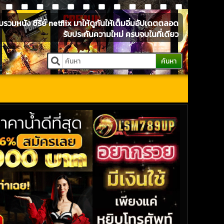
หนัง ซีรี่ย์ netflix มาให้ดูกันให้เต็มอิ่มอัปเดตตลอด
รับประกันความใหม่ ครบจบในที่เดียว
ค้นหา