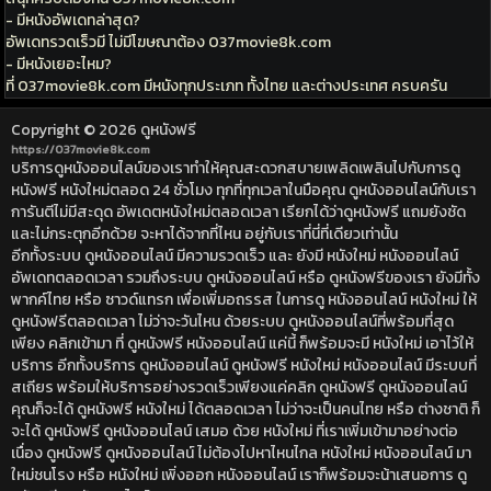
- มีหนังอัพเดทล่าสุด?
อัพเดทรวดเร็วมี ไม่มีโฆษณาต้อง 037movie8k.com
- มีหนังเยอะไหม?
ที่ 037movie8k.com มีหนังทุกประเภท ทั้งไทย และต่างประเทศ ครบครัน
Copyright © 2026
ดูหนังฟรี
https://037movie8k.com
บริการดูหนังออนไลน์ของเราทำให้คุณสะดวกสบายเพลิดเพลินไปกับการดู
หนังฟรี หนังใหม่ตลอด 24 ชั่วโมง ทุกที่ทุกเวลาในมือคุณ ดูหนังออนไลน์กับเรา
การันตีไม่มีสะดุด อัพเดตหนังใหม่ตลอดเวลา เรียกได้ว่าดูหนังฟรี แถมยังชัด
และไม่กระตุกอีกด้วย จะหาได้จากที่ไหน อยู่กับเราที่นี่ที่เดียวเท่านั้น
อีกทั้งระบบ ดูหนังออนไลน์ มีความรวดเร็ว และ ยังมี หนังใหม่ หนังออนไลน์
อัพเดทตลอดเวลา รวมถึงระบบ ดูหนังออนไลน์ หรือ ดูหนังฟรีของเรา ยังมีทั้ง
พากค์ไทย หรือ ซาวด์แทรก เพื่อเพิ่มอถรรส ในการดู หนังออนไลน์ หนังใหม่ ให้
ดูหนังฟรีตลอดเวลา ไม่ว่าจะวันไหน ด้วยระบบ ดูหนังออนไลน์ที่พร้อมที่สุด
เพียง คลิกเข้ามา ที่ ดูหนังฟรี หนังออนไลน์ แค่นี้ ก็พร้อมจะมี หนังใหม่ เอาไว้ให้
บริการ อีกทั้งบริการ ดูหนังออนไลน์ ดูหนังฟรี หนังใหม่ หนังออนไลน์ มีระบบที่
สเถียร พร้อมให้บริการอย่างรวดเร็วเพียงแค่คลิก ดูหนังฟรี ดูหนังออนไลน์
คุณก็จะได้ ดูหนังฟรี หนังใหม่ ได้ตลอดเวลา ไม่ว่าจะเป็นคนไทย หรือ ต่างชาติ ก็
จะได้ ดูหนังฟรี ดูหนังออนไลน์ เสมอ ด้วย หนังใหม่ ที่เราเพิ่มเข้ามาอย่างต่อ
เนื่อง ดูหนังฟรี ดูหนังออนไลน์ ไม่ต้องไปหาไหนไกล หนังใหม่ หนังออนไลน์ มา
ใหม่ชนโรง หรือ หนังใหม่ เพิ่งออก หนังออนไลน์ เราก็พร้อมจะน้าเสนอการ ดู