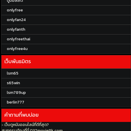
ดูบอลสด
onlyfree
onlyfan24
onlyfanth
onlyfreethai
onlyfree4u
เว็บพันธมิตร
lsm65
s65win
lsm789up
berlin777
คำถามที่พบบ่อย
- เว็บดูหนังออนไลน์ที่ดีที่สุด?
สนุกครบต้องที่นี่ 037movie8k.com