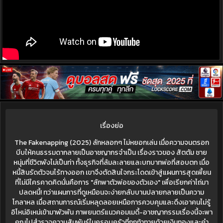
เรื่องย่อ
The Fakenapping (2025) ลักหลอกๆ ไม่หยอกเล่น เมื่อความจนตรอก
บีบให้คนธรรมดากลายเป็นอาชญากรจำเป็น เรื่องราวของ สัตตัม ชาย
หนุ่มที่ชีวิตพังไม่เป็นท่า ทั้งธุรกิจที่ล้มละลายและบทบาทพ่อที่สอบตก เมื่อ
หนี้สินรัดตัวจนไร้ทางออก เขาจึงตัดสินใจกระโดดเข้าสู่แผนการสุดเพี้ยน
ที่ไม่มีใครคาดคิดนั่นคือการ "ลักพาตัวพ่อของตัวเอง" เพื่อเรียกค่าไถ่มา
ปลดหนี้! ทว่าแผนการที่ดูเหมือนจะง่ายกลับบานปลายกลายเป็นความ
โกลาหล เมื่อสถานการณ์เริ่มหลุดลอยเหนือการควบคุมและดึงเอาคนไม่รู้
อิโหน่อิเหน่เข้ามาพัวพัน ภาพยนตร์แนวคอมเมดี้-อาชญากรรมเรื่องนี้จะพา
คุณไปสำรวจความสัมพันธ์ในครอบครัวที่ถูกท้าทายด้วยเงินทองและคำ