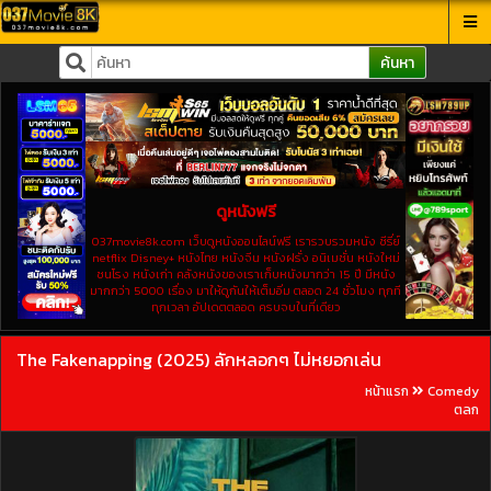
ค้นหา
ดูหนังฟรี
037movie8k.com เว็บดูหนังออนไลน์ฟรี เรารวบรวมหนัง ซีรี่ย์
netflix Disney+ หนังไทย หนังจีน หนังฝรั่ง อนิเมชั่น หนังใหม่
ชนโรง หนังเก่า คลังหนังของเราเก็บหนังมากว่า 15 ปี มีหนัง
มากกว่า 5000 เรื่อง มาให้ดูกันให้เต็มอิ่ม ตลอด 24 ชั่วโมง ทุกที
ทุกเวลา อัปเดตตลอด ครบจบในที่เดียว
The Fakenapping (2025) ลักหลอกๆ ไม่หยอกเล่น
หน้าแรก
Comedy
ตลก