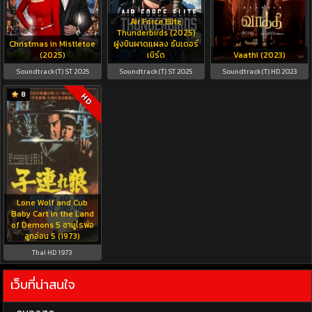
Air Force Elite
Thunderbirds (2025)
Christmas in Mistletoe
ฝูงบินผาดแผลง ธันเดอร์
(2025)
เบิร์ด
Vaathi (2023)
Soundtrack(T) ST 2025
Soundtrack(T) ST 2025
Soundtrack(T) HD 2023
8
HD
Lone Wolf and Cub
Baby Cart in the Land
of Demons 5 ซามูไรพ่อ
ลูกอ่อน 5 (1973)
Thai HD 1973
เว็บที่น่าสนใจ