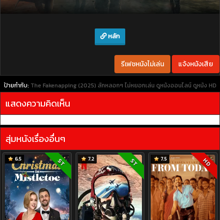
หลัก
รีเฟชหนังไม่เล่น
แจ้งหนังเสีย
ป้ายกำกับ:
The Fakenapping (2025) ลักหลอกๆ ไม่หยอกเล่น
ดูหนังออนไลน์
ดูหนัง HD
แสดงความคิดเห็น
สุ่มหนังเรื่องอื่นๆ
6.5
7.2
7.5
HD
ST
ST