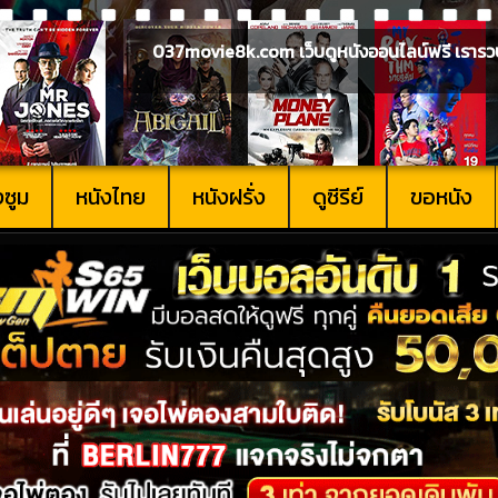
037movie8k.com เว็บดูหนังออนไลน์ฟรี เรารวบรวม
งซูม
หนังไทย
หนังฝรั่ง
ดูซีรีย์
ขอหนัง