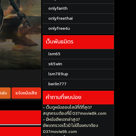
onlyfanth
onlyfreethai
onlyfree4u
เว็บพันธมิตร
lsm65
s65win
lsm789up
berlin777
เล่น
แจ้งหนังเสีย
คำถามที่พบบ่อย
- เว็บดูหนังออนไลน์ที่ดีที่สุด?
สนุกครบต้องที่นี่ 037movie8k.com
- มีหนังอัพเดทล่าสุด?
อัพเดทรวดเร็วมี ไม่มีโฆษณาต้อง
037movie8k.com