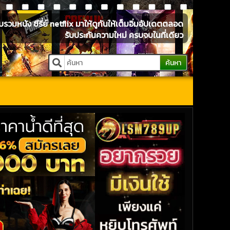
หนัง ซีรี่ย์ netflix มาให้ดูกันให้เต็มอิ่มอัปเดตตลอด
รับประกันความใหม่ ครบจบในที่เดียว
ค้นหา