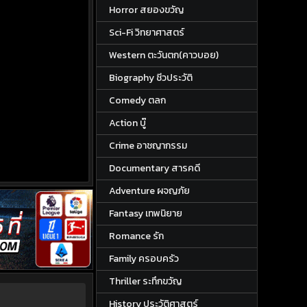
Horror สยองขวัญ
Sci-Fi วิทยาศาสตร์
Western ตะวันตก(คาวบอย)
Biography ชีวประวัติ
Comedy ตลก
Action บู๊
Crime อาชญากรรม
Documentary สารคดี
Adventure ผจญภัย
Fantasy เทพนิยาย
Romance รัก
Family ครอบครัว
Thriller ระทึกขวัญ
History ประวัติศาสตร์