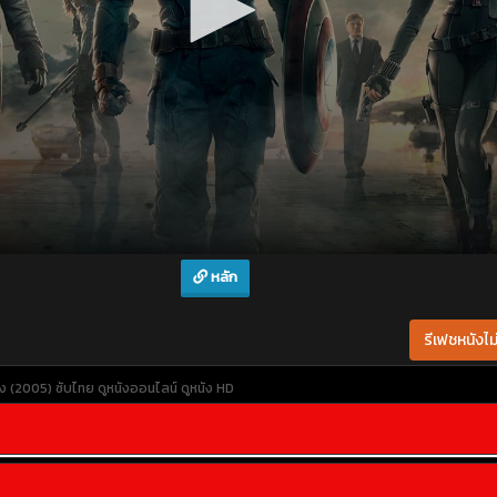
หลัก
รีเฟชหนังไม่
ง (2005) ซับไทย
ดูหนังออนไลน์
ดูหนัง HD