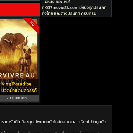
- มีหนังเยอะไหม?
ที่ 037movie8k.com มีหนังทุกประเภท
ทั้งไทย และต่างประเทศ ครบครัน
HD
iving Paradise
 ชีวิตป่าแดนสวรรค์
ndtrack(T) HD 2022
าการันตีไม่มีสะดุด อัพเดตหนังใหม่ตลอดเวลา เรียกได้ว่าดูหนัง