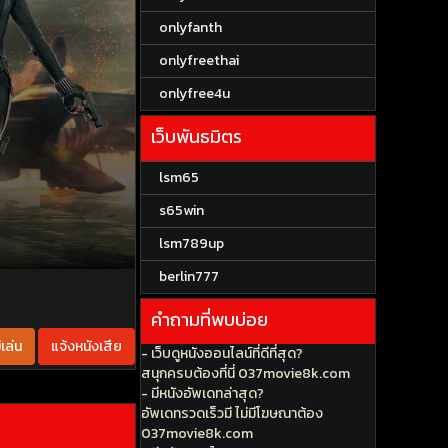
onlyfanth
onlyfreethai
onlyfree4u
เว็บพันธมิตร
lsm65
s65win
lsm789up
berlin777
คำถามที่พบบ่อย
เล่น
แจ้งหนังเสีย
- เว็บดูหนังออนไลน์ที่ดีที่สุด?
สนุกครบต้องที่นี่ 037movie8k.com
- มีหนังอัพเดทล่าสุด?
อัพเดทรวดเร็วมี ไม่มีโฆษณาต้อง
037movie8k.com