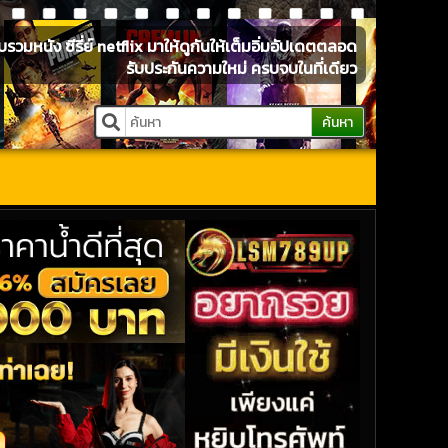
หนัง ซีรี่ย์ netflix มาให้ดูกันให้เต็มอิ่มอัปเดตตลอด
รับประกันความใหม่ ครบจบในที่เดียว
ค้นหา