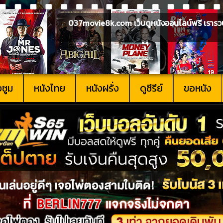
037movie8k.com เว็บดูหนังออนไลน์ฟรี เรารวบรวม
งซูม
หนังไทย
หนังฝรั่ง
ดูซีรีย์
ขอหนัง