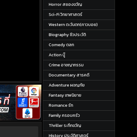
Horror สยองขวัญ
Sci-Fi วิทยาศาสตร์
Western ตะวันตก(คาวบอย)
Biography ชีวประวัติ
Comedy ตลก
Action บู๊
Crime อาชญากรรม
Documentary สารคดี
Adventure ผจญภัย
Fantasy เทพนิยาย
Romance รัก
Family ครอบครัว
Thriller ระทึกขวัญ
History ประวัติศาสตร์