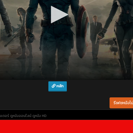
หลัก
รีเฟชหนังไม่
ันเตอร์
ดูหนังออนไลน์
ดูหนัง HD