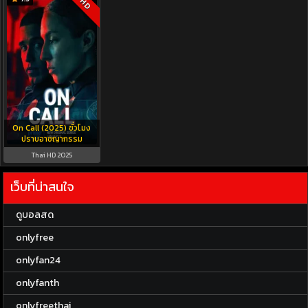
HD
On Call (2025) ชั่วโมง
ปราบอาชญากรรม
Thai HD 2025
เว็บที่น่าสนใจ
ดูบอลสด
onlyfree
onlyfan24
onlyfanth
onlyfreethai