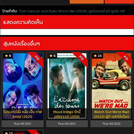
ป้ายกำกับ:
Tom Clancys Jack Ryan Ghost War (2026)
ดูหนังออนไลน์
ดูหนัง HD
แสดงความคิดเห็น
สุ่มหนังเรื่องอื่นๆ
8
6
2.5
HD
HD
HD
โปรเจกต์ลับ หลับ เป็น ตาย
Mood Indigo รักนี้
Watch Out We’re Mad
Deep (2021)
มหัศจรรย์ (2013)
(2022) คู่บ้า อย่าให้เดือด
Thai HD 2021
Thai HD 2013
Thai HD 2022
7.5