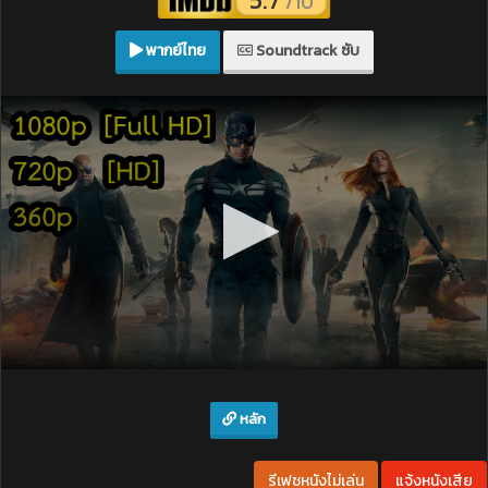
/10
พากย์ไทย
Soundtrack ซับ
หลัก
รีเฟชหนังไม่เล่น
แจ้งหนังเสีย