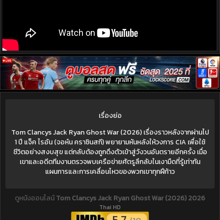
เรื่องย่อ
Tom Clancys Jack Ryan Ghost War (2026) เรื่องราวหลังจากผ่านไป
1 ปี แจ็ค ไรอัน (จอห์น คราซินสกี) พยายามหันหลังให้วงการ CIA เพื่อใช้
ชีวิตอย่างสงบสุข แต่กลับต้องถูกดึงตัวเข้าสู่วังวนอันตรายอีกครั้ง เมื่อ
เขาและอดีตทีมงานตรวจพบเครือข่ายศัตรูลึกลับในเงามืดที่รู้เท่าทัน
แผนการและการเคลื่อนไหวของพวกเขาทุกฝีก้าว
ดูหนังออนไลน์
Tom Clancys Jack Ryan Ghost War (2026) 2026
Thai HD
5.7