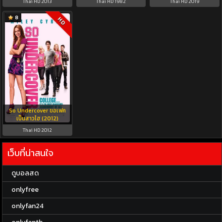
Thai HD 2013
Thai HD 1982
Thai HD 2019
8
HD
So Undercover ขอเฟค
เป็นสาวไฮ (2012)
Thai HD 2012
เว็บที่น่าสนใจ
ดูบอลสด
onlyfree
onlyfan24