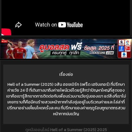
เรื่องย่อ
Hell of a Summer (2025) จสัน ฮอชเบิร์ก (เฟร็ด เฮชิงเกอร์) ที่ปรึกษา
ค่ายวัย 24 ปี ที่เดินทางมาถึงค่ายไพน์เวย์โดยรู้สึกว่าปัญหาใหญ่ที่สุดของ
เขาคือเขารู้สึกขาดการติดต่อกับเพื่อนร่วมงานวัยรุ่นของเขา แต่สิ่งที่เขาไม่
เคยทราบก็คือมีคนร้ายสวมหน้ากากกำลังซุ่มอยู่ในบริเวณค่ายและไล่ล่าที่
ปรึกษาอย่างเหี้ยมโหดครั้งละคน ที่ปรึกษาของค่ายฤดูร้อนถูกฆาตกรสวม
หน้ากากข่มขวัญ
ดูหนังออนไลน์
Hell of a Summer (2025) 2025