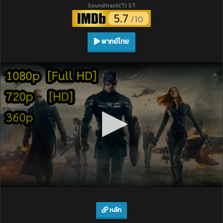
Soundtrack(T) ST
5.7
/10
พากย์ไทย
หลัก