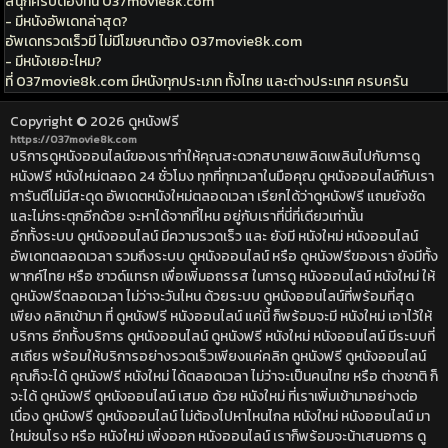
สนุกครบต้องที่นี่ 037movie8k.com
- มีหนังอัพเดทล่าสุด?
อัพเดทรวดเร็วมี ไม่มีโฆษณาต้อง 037movie8k.com
- มีหนังเยอะไหม?
ที่ 037movie8k.com มีหนังทุกประเภท ทั้งไทย และต่างประเทศ ครบครัน
Copyright © 2026
ดูหนังฟรี
https://037movie8k.com
บริการดูหนังออนไลน์ของเราทำให้คุณสะดวกสบายเพลิดเพลินไปกับการดู
หนังฟรี หนังใหม่ตลอด 24 ชั่วโมง ทุกที่ทุกเวลาในมือคุณ ดูหนังออนไลน์กับเรา
การันตีไม่มีสะดุด อัพเดตหนังใหม่ตลอดเวลา เรียกได้ว่าดูหนังฟรี แถมยังชัด
และไม่กระตุกอีกด้วย จะหาได้จากที่ไหน อยู่กับเราที่นี่ที่เดียวเท่านั้น
อีกทั้งระบบ ดูหนังออนไลน์ มีความรวดเร็ว และ ยังมี หนังใหม่ หนังออนไลน์
อัพเดทตลอดเวลา รวมถึงระบบ ดูหนังออนไลน์ หรือ ดูหนังฟรีของเรา ยังมีทั้ง
พากค์ไทย หรือ ซาวด์แทรก เพื่อเพิ่มอถรรส ในการดู หนังออนไลน์ หนังใหม่ ให้
ดูหนังฟรีตลอดเวลา ไม่ว่าจะวันไหน ด้วยระบบ ดูหนังออนไลน์ที่พร้อมที่สุด
เพียง คลิกเข้ามา ที่ ดูหนังฟรี หนังออนไลน์ แค่นี้ ก็พร้อมจะมี หนังใหม่ เอาไว้ให้
บริการ อีกทั้งบริการ ดูหนังออนไลน์ ดูหนังฟรี หนังใหม่ หนังออนไลน์ มีระบบที่
สเถียร พร้อมให้บริการอย่างรวดเร็วเพียงแค่คลิก ดูหนังฟรี ดูหนังออนไลน์
คุณก็จะได้ ดูหนังฟรี หนังใหม่ ได้ตลอดเวลา ไม่ว่าจะเป็นคนไทย หรือ ต่างชาติ ก็
จะได้ ดูหนังฟรี ดูหนังออนไลน์ เสมอ ด้วย หนังใหม่ ที่เราเพิ่มเข้ามาอย่างต่อ
เนื่อง ดูหนังฟรี ดูหนังออนไลน์ ไม่ต้องไปหาไหนไกล หนังใหม่ หนังออนไลน์ มา
ใหม่ชนโรง หรือ หนังใหม่ เพิ่งออก หนังออนไลน์ เราก็พร้อมจะน้าเสนอการ ดู