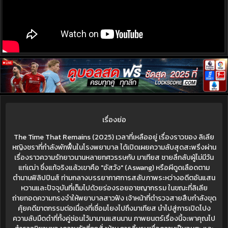
เรื่องย่อ
The Time That Remains (2025) เวลาที่เหลืออยู่ เรื่องราวของ ลิเลีย
หญิงชราที่กำลังพักฟื้นในโรงพยาบาล ได้เปิดเผยความลับสุดสะพรึงผ่าน
เรื่องราวความรักยาวนานหลายทศวรรษกับ มาเทียส ชายลึกลับผู้ไม่มีวัน
แก่เฒ่า ซึ่งแท้จริงแล้วเขาคือ "อัสวัง" (Aswang) หรือผีดูดเลือดตาม
ตำนานฟิลิปปินส์ ท่ามกลางบรรยากาศการสลับภาพระหว่างอดีตอันแสน
หวานและปัจจุบันที่เต็มไปด้วยร่องรอยอาชญากรรม ในขณะที่ลิเลีย
ถ่ายทอดความทรงจำให้พยาบาลสาวฟัง เจ้าหน้าที่ตำรวจสายสืบกำลังขุด
คุ้ยคดีฆาตกรรมต่อเนื่องที่เชื่อมโยงไปถึงมาเทียส นำไปสู่การเปิดโปง
ความลับมืดดำที่ทั้งคู่ซ่อนไว้มานานแสนนาน ภาพยนตร์เรื่องนี้จะพาคุณไป