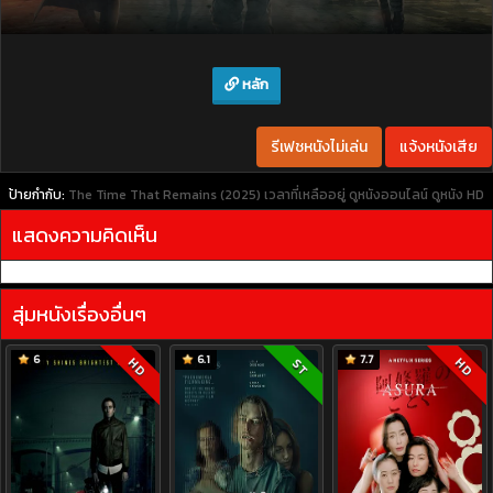
หลัก
รีเฟชหนังไม่เล่น
แจ้งหนังเสีย
ป้ายกำกับ:
The Time That Remains (2025) เวลาที่เหลืออยู่
ดูหนังออนไลน์
ดูหนัง HD
แสดงความคิดเห็น
สุ่มหนังเรื่องอื่นๆ
6
6.1
7.7
HD
HD
ST