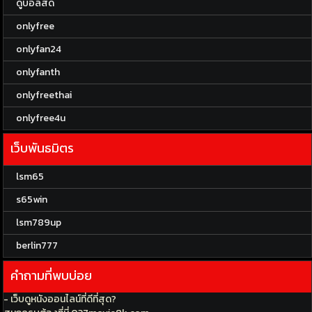
ดูบอลสด
onlyfree
onlyfan24
onlyfanth
onlyfreethai
onlyfree4u
เว็บพันธมิตร
lsm65
s65win
lsm789up
berlin777
คำถามที่พบบ่อย
- เว็บดูหนังออนไลน์ที่ดีที่สุด?