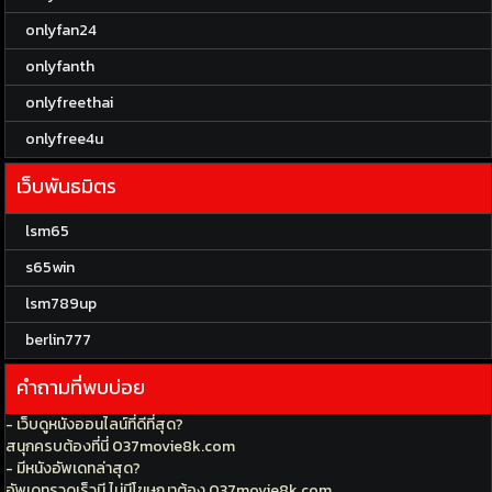
onlyfan24
onlyfanth
onlyfreethai
onlyfree4u
เว็บพันธมิตร
lsm65
s65win
lsm789up
berlin777
คำถามที่พบบ่อย
- เว็บดูหนังออนไลน์ที่ดีที่สุด?
สนุกครบต้องที่นี่ 037movie8k.com
- มีหนังอัพเดทล่าสุด?
อัพเดทรวดเร็วมี ไม่มีโฆษณาต้อง 037movie8k.com