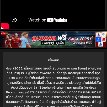
เรื่องย่อ
Heel (2025) เรื่องราวของ ทอมมี่ (รับบทโดย Anson Boon) อาชญากร
วัยรุ่นอายุ 19 ปี ผู้ใช้ชีวิตเสเพลและจมดิ่งอยู่กับความรุนแรงอย่างไร้จุด
หมาย จนกระทั่งค่ำคืนหนึ่งชีวิตของเขาต้องเปลี่ยนไปตลอดกาลเมื่อถูก
บุคคลปริศนาลักพาตัว เมื่อฟื้นขึ้นมา ทอมมี่พบว่าตัวเองถูกล่ามโซ่ขังไว้ใน
ห้องใต้ดินของ คริส (Stephen Graham) และ แคธริน (Andrea
Riseborough) คู่สามีภรรยาชนชั้นกลางที่ภายนอกดู "สมบูรณ์แบบ" แต่
เบื้องหลังกลับซ่อนความวิปริตเกินคาดเดา จากวัยรุ่นผู้ล่าที่เคยคุมเกมบน
ท้องถนน กลับต้องกลายเป็นเหยื่อผู้ถูกล่าขังลืมในบ้านแสนอบอุ่น นำไปสู่
การต่อสู้เพื่อเอาชีวิตรอดและการปะทะทางจิตวิทยาอันกดดัน