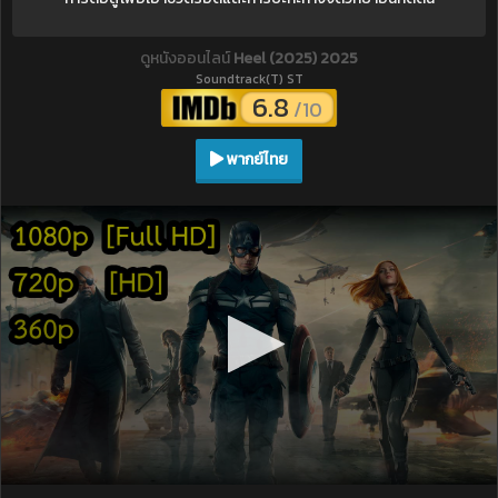
ดูหนังออนไลน์
Heel (2025) 2025
Soundtrack(T) ST
6.8
/10
พากย์ไทย