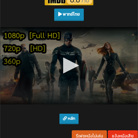
/10
พากย์ไทย
หลัก
รีเฟชหนังไม่เล่น
แจ้งหนังเสีย