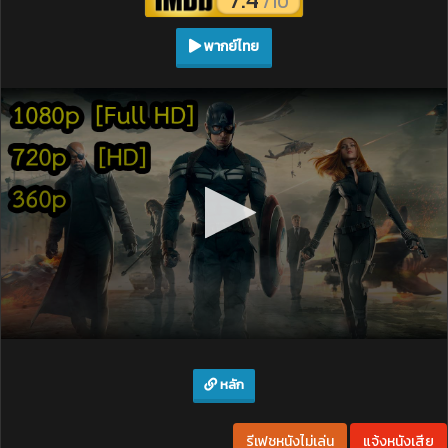
/10
พากย์ไทย
หลัก
รีเฟชหนังไม่เล่น
แจ้งหนังเสีย