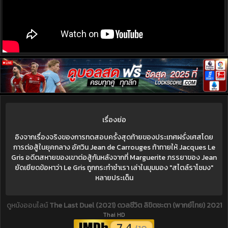
เรื่องย่อ
อิงจากเรื่องจริงของการทดสอบครั้งสุดท้ายของประเทศฝรั่งเศสโดย
การต่อสู้ในยุคกลาง อัศวิน Jean de Carrouges ท้าทายให้ Jacques Le
Gris อดีตสหายของเขาต่อสู้กันหลังจากที่ Marguerite ภรรยาของ Jean
ยัดเยียดข้อหาว่า Le Gris ถูกกระทำชำเรา เล่าในมุมมอง "สไตล์ราโชมง"
หลายประเด็น
ดูหนังออนไลน์
The Last Duel (2021) ดวลชีวิต ลิขิตชะตา (พากย์ไทย) 2021
Thai HD
7.4