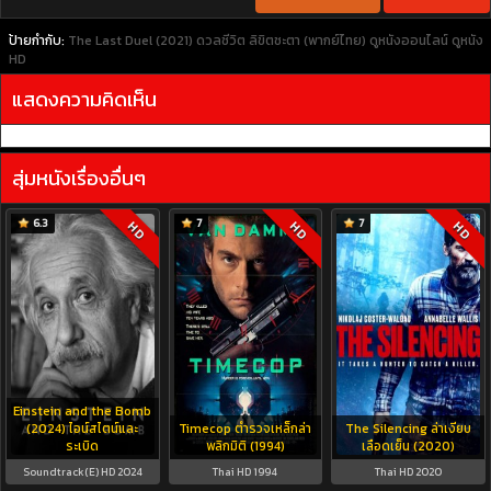
ป้ายกำกับ:
The Last Duel (2021) ดวลชีวิต ลิขิตชะตา (พากย์ไทย)
ดูหนังออนไลน์
ดูหนัง
HD
แสดงความคิดเห็น
สุ่มหนังเรื่องอื่นๆ
6.3
7
7
HD
HD
HD
Einstein and the Bomb
(2024) ไอน์สไตน์และ
Timecop ตำรวจเหล็กล่า
The Silencing ล่าเงียบ
ระเบิด
พลิกมิติ (1994)
เลือดเย็น (2020)
Soundtrack(E) HD 2024
Thai HD 1994
Thai HD 2020