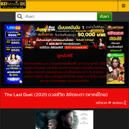
ค้นหา
ดูหนังฟรี
037movie8k.com เว็บดูหนังออนไลน์ฟรี เรารวบรวมหนัง ซีรี่ย์
netflix Disney+ หนังไทย หนังจีน หนังฝรั่ง อนิเมชั่น หนังใหม่
ชนโรง หนังเก่า คลังหนังของเราเก็บหนังมากว่า 15 ปี มีหนัง
มากกว่า 5000 เรื่อง มาให้ดูกันให้เต็มอิ่ม ตลอด 24 ชั่วโมง ทุกที
ทุกเวลา อัปเดตตลอด ครบจบในที่เดียว
The Last Duel (2021) ดวลชีวิต ลิขิตชะตา (พากย์ไทย)
หน้าแรก
Action บู๊