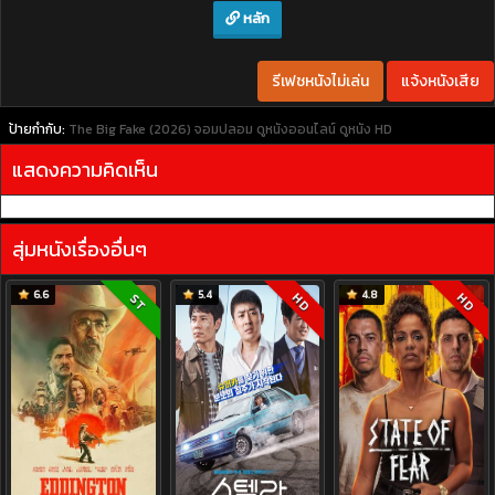
หลัก
รีเฟชหนังไม่เล่น
แจ้งหนังเสีย
ป้ายกำกับ:
The Big Fake (2026) จอมปลอม
ดูหนังออนไลน์
ดูหนัง HD
แสดงความคิดเห็น
สุ่มหนังเรื่องอื่นๆ
6.6
5.4
4.8
HD
HD
ST