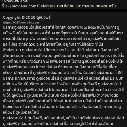
- มีหนังเยอะไหม?
ที่ 037movie8k.com มีหนังทุกประเภท ทั้งไทย และต่างประเทศ ครบครัน
Copyright © 2026
ดูหนังฟรี
https://037movie8k.com
บริการดูหนังออนไลน์ของเราทำให้คุณสะดวกสบายเพลิดเพลินไปกับการดู
หนังฟรี หนังใหม่ตลอด 24 ชั่วโมง ทุกที่ทุกเวลาในมือคุณ ดูหนังออนไลน์กับเรา
การันตีไม่มีสะดุด อัพเดตหนังใหม่ตลอดเวลา เรียกได้ว่าดูหนังฟรี แถมยังชัด
และไม่กระตุกอีกด้วย จะหาได้จากที่ไหน อยู่กับเราที่นี่ที่เดียวเท่านั้น
อีกทั้งระบบ ดูหนังออนไลน์ มีความรวดเร็ว และ ยังมี หนังใหม่ หนังออนไลน์
อัพเดทตลอดเวลา รวมถึงระบบ ดูหนังออนไลน์ หรือ ดูหนังฟรีของเรา ยังมีทั้ง
พากค์ไทย หรือ ซาวด์แทรก เพื่อเพิ่มอถรรส ในการดู หนังออนไลน์ หนังใหม่ ให้
ดูหนังฟรีตลอดเวลา ไม่ว่าจะวันไหน ด้วยระบบ ดูหนังออนไลน์ที่พร้อมที่สุด
เพียง คลิกเข้ามา ที่ ดูหนังฟรี หนังออนไลน์ แค่นี้ ก็พร้อมจะมี หนังใหม่ เอาไว้ให้
บริการ อีกทั้งบริการ ดูหนังออนไลน์ ดูหนังฟรี หนังใหม่ หนังออนไลน์ มีระบบที่
สเถียร พร้อมให้บริการอย่างรวดเร็วเพียงแค่คลิก ดูหนังฟรี ดูหนังออนไลน์
คุณก็จะได้ ดูหนังฟรี หนังใหม่ ได้ตลอดเวลา ไม่ว่าจะเป็นคนไทย หรือ ต่างชาติ ก็
จะได้ ดูหนังฟรี ดูหนังออนไลน์ เสมอ ด้วย หนังใหม่ ที่เราเพิ่มเข้ามาอย่างต่อ
เนื่อง ดูหนังฟรี ดูหนังออนไลน์ ไม่ต้องไปหาไหนไกล หนังใหม่ หนังออนไลน์ มา
ใหม่ชนโรง หรือ หนังใหม่ เพิ่งออก หนังออนไลน์ เราก็พร้อมจะน้าเสนอการ ดู
หนังฟรี ดูหนังออนไลน์
ดูหนังออนไลน์, ดูหนังฟรี, หนังออนไลน์, หนังใหม่ ดูชัดก่อนใคร ดูหนังออนไลน์
ดูหนังฟรี หนังออนไลน์ พร้อม หนังใหม่ ที่สามารถดูได้ 24 ชั่วโมง อัพเดท