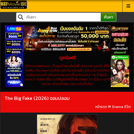
ค้นหา
ดูหนังฟรี
037movie8k.com เว็บดูหนังออนไลน์ฟรี เรารวบรวมหนัง ซีรี่ย์
netflix Disney+ หนังไทย หนังจีน หนังฝรั่ง อนิเมชั่น หนังใหม่
ชนโรง หนังเก่า คลังหนังของเราเก็บหนังมากว่า 15 ปี มีหนัง
มากกว่า 5000 เรื่อง มาให้ดูกันให้เต็มอิ่ม ตลอด 24 ชั่วโมง ทุกที
ทุกเวลา อัปเดตตลอด ครบจบในที่เดียว
The Big Fake (2026) จอมปลอม
หน้าแรก
Drama ชีวิต