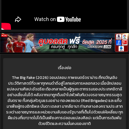
เรื่องย่อ
The Big Fake (2026) จอมปลอม ภาพยนตร์ดราม่าระทึกขวัญเชิง
ประวัติศาสตร์ที่จะพาทุกคนดำดิ่งสู่โลกแห่งการหลอกลวง เมื่อนักปลอม
แปลงงานศิลปะอัจฉริยะต้องกลายเป็นผู้กุมชะตากรรมของประเทศอิตาลี
อย่างเลี่ยงไม่ได้ หลังจากเขาถูกดึงเข้าไปพัวพันกับวงจรอาชญากรรมสุด
อันตราย ทั้งกลุ่มหัวรุนแรงอย่าง กองพลแดง (Red Brigades) และแก๊ง
มาเฟียผู้ทรงอิทธิพล บันดา เดลลา มากลีอานา ท่ามกลางสงครามประสาท
ระหว่างอาชญากรและหน่วยงานลับของรัฐบาลที่เต็มไปด้วยเล่ห์เหลี่ยม ทุก
ฝีแปรงที่เขาวาดไม่ได้เป็นเพียงการปลอมแปลงศิลปะ แต่เป็นการเดิมพัน
ด้วยชีวิตและความมั่นคงของชาติ