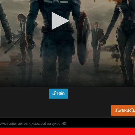
หลัก
รีเฟชหนังไม่
ทรัพย์แดนแดดเดือด
ดูหนังออนไลน์
ดูหนัง HD