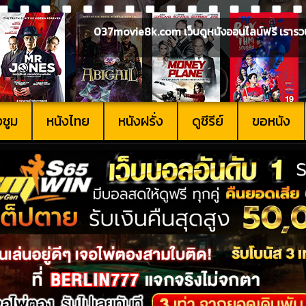
037movie8k.com เว็บดูหนังออนไลน์ฟรี เรารวบรวม
งซูม
หนังไทย
หนังฝรั่ง
ดูซีรีย์
ขอหนัง