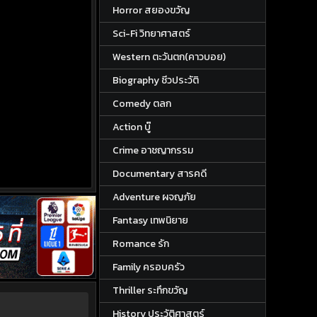
Horror สยองขวัญ
Sci-Fi วิทยาศาสตร์
Western ตะวันตก(คาวบอย)
Biography ชีวประวัติ
Comedy ตลก
Action บู๊
Crime อาชญากรรม
Documentary สารคดี
Adventure ผจญภัย
Fantasy เทพนิยาย
Romance รัก
Family ครอบครัว
Thriller ระทึกขวัญ
History ประวัติศาสตร์