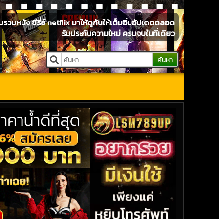
หนัง ซีรี่ย์ netflix มาให้ดูกันให้เต็มอิ่มอัปเดตตลอด
รับประกันความใหม่ ครบจบในที่เดียว
ค้นหา