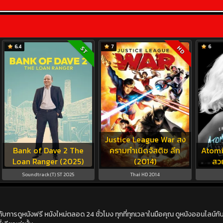
6.4
7
6
HD
ST
Justice League War สง
Bank of Dave 2 The
ครามกำเนิดจัสติซ ลีก
Atomi
Loan Ranger (2025)
(2014)
สว
Soundtrack(T) ST 2025
Thai HD 2014
ดูหนังฟรี หนังใหม่ตลอด 24 ชั่วโมง ทุกที่ทุกเวลาในมือคุณ ดูหนังออนไลน์กับเร