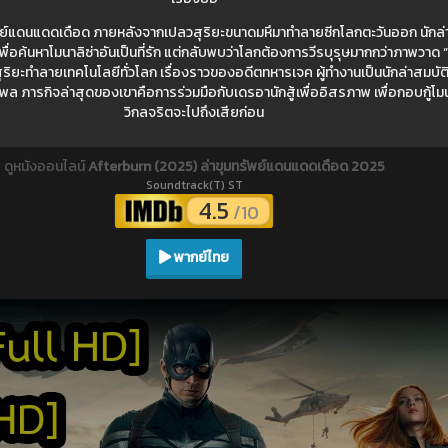
ย์แดนแดดเดือด ภายหลังจากเปลวสุริยะขนาดมหึมาทำลายซีกโลกตะวันออก นักล่าสม
เพื่อค้นหาโมนาลิซ่าอันเป็นที่รัก แต่กลับพบว่าโลกต้องการวีรบุรุษมากกว่าภาพวาด
ริยะทำลายเทคโนโลยีทั่วโลก เรื่องราวของอดีตทหารเจค ผู้ทำงานเป็นนักล่าสมบัติเพื
ทธิพล ภารกิจล่าสุดของเขาคือการร่วมมือกับเดรอานักสู้เพื่ออิสรภาพ เพื่อกอบกู้โมนาล
วิกลจริตจะไปถึงเสียก่อน
ดูหนังออนไลน์
Afterburn (2025) ล่าขุมทรัพย์แดนแดดเดือด 2025
Soundtrack(T) ST
4.5
/10
พากย์ไทย