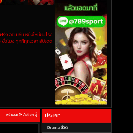
รั่ง อนิเมชั่น หนังใหม่ชนโรง
 ชั่วโมง ทุกทีทุกเวลา อัปเดต
ประเภท
หน้าแรก
Action บู๊
Drama ชีวิต