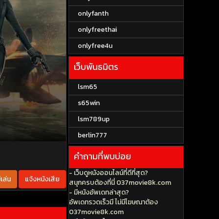
onlyfanth
onlyfreethai
onlyfree4u
เว็บพันธมิตร
lsm65
s65win
lsm789up
berlin777
คำถามที่พบบ่อย
- เว็บดูหนังออนไลน์ที่ดีที่สุด?
เล่น
แจ้งหนังเสีย
สนุกครบต้องที่นี่ 037movie8k.com
- มีหนังอัพเดทล่าสุด?
อัพเดทรวดเร็วมี ไม่มีโฆษณาต้อง
037movie8k.com