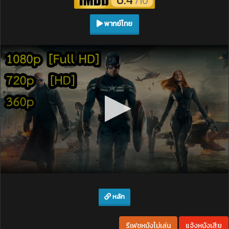
/10
พากย์ไทย
หลัก
รีเฟชหนังไม่เล่น
แจ้งหนังเสีย