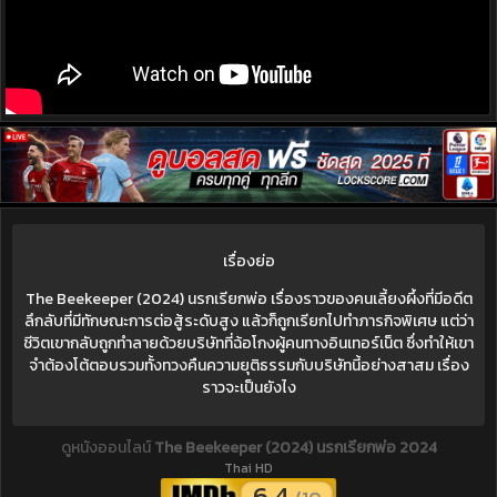
เรื่องย่อ
The Beekeeper (2024) นรกเรียกพ่อ เรื่องราวของคนเลี้ยงผึ้งที่มีอดีต
ลึกลับที่มีทักษณะการต่อสู้ระดับสูง แล้วก็ถูกเรียกไปทำภารกิจพิเศษ แต่ว่า
ชีวิตเขากลับถูกทำลายด้วยบริษัทที่ฉ้อโกงผู้คนทางอินเทอร์เน็ต ซึ่งทำให้เขา
จำต้องโต้ตอบรวมทั้งทวงคืนความยุติธรรมกับบริษัทนี้อย่างสาสม เรื่อง
ราวจะเป็นยังไง
ดูหนังออนไลน์
The Beekeeper (2024) นรกเรียกพ่อ 2024
Thai HD
6.4