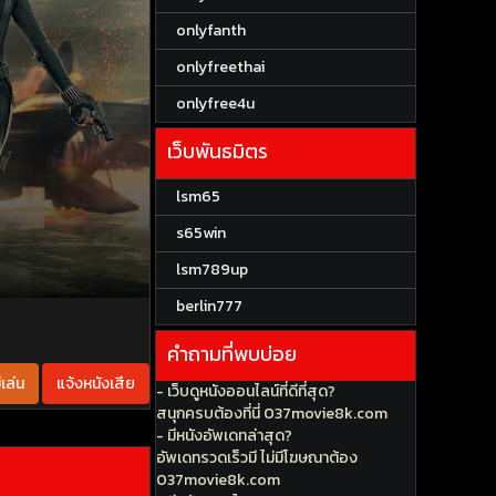
onlyfanth
onlyfreethai
onlyfree4u
เว็บพันธมิตร
lsm65
s65win
lsm789up
berlin777
คำถามที่พบบ่อย
เล่น
แจ้งหนังเสีย
- เว็บดูหนังออนไลน์ที่ดีที่สุด?
สนุกครบต้องที่นี่ 037movie8k.com
- มีหนังอัพเดทล่าสุด?
อัพเดทรวดเร็วมี ไม่มีโฆษณาต้อง
037movie8k.com