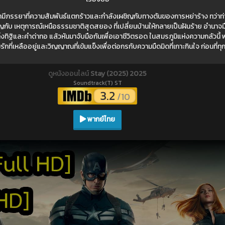
สามีภรรยาที่ความสัมพันธ์แตกร้าวและกำลังเผชิญกับทางตันของการหย่าร้าง ทว่า
ิญกับ เหตุการณ์เหนือธรรมชาติสุดสยอง ที่เปลี่ยนบ้านให้กลายเป็นฝันร้าย อำนาจมื
ละทิ้งทิฐิและคำด่าทอ แล้วหันมาจับมือกันเพื่อเอาชีวิตรอด ในสมรภูมิแห่งความกลัวนี้ 
ักที่เหลืออยู่และวิญญาณที่เข้มแข็งเพื่อต่อกรกับความมืดมิดที่เกาะกินใจ ก่อนที่
ดูหนังออนไลน์
Stay (2025) 2025
Soundtrack(T) ST
3.2
/10
พากย์ไทย