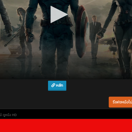
หลัก
รีเฟชหนังไม่
น์
ดูหนัง HD