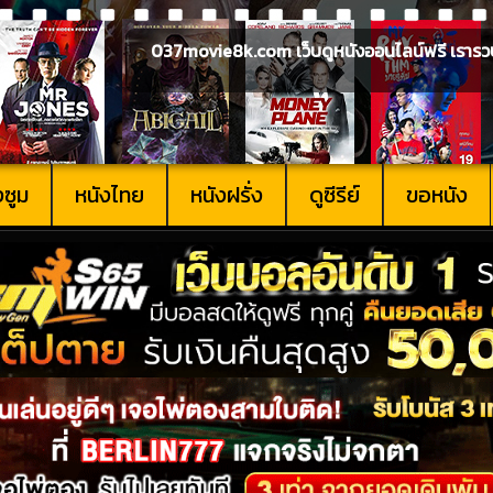
037movie8k.com เว็บดูหนังออนไลน์ฟรี เรารวบรวม
งซูม
หนังไทย
หนังฝรั่ง
ดูซีรีย์
ขอหนัง