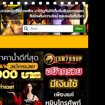
หนัง ซีรี่ย์ netflix มาให้ดูกันให้เต็มอิ่มอัปเดตตลอด
รับประกันความใหม่ ครบจบในที่เดียว
ค้นหา