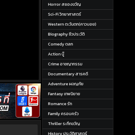
Horror สยองขวัญ
Sci-Fi วิทยาศาสตร์
Western ตะวันตก(คาวบอย)
Biography ชีวประวัติ
Comedy ตลก
Action บู๊
Crime อาชญากรรม
Documentary สารคดี
Adventure ผจญภัย
Fantasy เทพนิยาย
Romance รัก
Family ครอบครัว
Thriller ระทึกขวัญ
History ประวัติศาสตร์