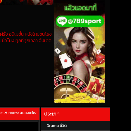
รั่ง อนิเมชั่น หนังใหม่ชนโรง
 ชั่วโมง ทุกทีทุกเวลา อัปเดต
ประเภท
แรก
Horror สยองขวัญ
Drama ชีวิต