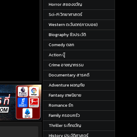
Horror สยองขวัญ
Sci-Fi วิทยาศาสตร์
Western ตะวันตก(คาวบอย)
Biography ชีวประวัติ
Comedy ตลก
Action บู๊
Crime อาชญากรรม
Documentary สารคดี
Adventure ผจญภัย
Fantasy เทพนิยาย
Romance รัก
Family ครอบครัว
Thriller ระทึกขวัญ
History ประวัติศาสตร์