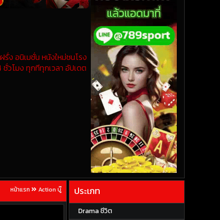
รั่ง อนิเมชั่น หนังใหม่ชนโรง
 ชั่วโมง ทุกทีทุกเวลา อัปเดต
ประเภท
หน้าแรก
Action บู๊
Drama ชีวิต