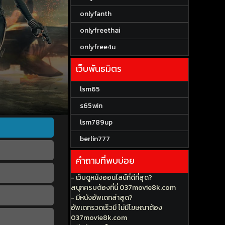
onlyfanth
onlyfreethai
onlyfree4u
เว็บพันธมิตร
lsm65
s65win
lsm789up
berlin777
คำถามที่พบบ่อย
- เว็บดูหนังออนไลน์ที่ดีที่สุด?
สนุกครบต้องที่นี่ 037movie8k.com
- มีหนังอัพเดทล่าสุด?
อัพเดทรวดเร็วมี ไม่มีโฆษณาต้อง
037movie8k.com