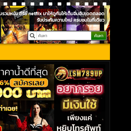
หนัง ซีรี่ย์ netflix มาให้ดูกันให้เต็มอิ่มอัปเดตตลอด
รับประกันความใหม่ ครบจบในที่เดียว
ค้นหา