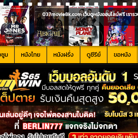
037movie8k.com เว็บดูหนังออนไลน์ฟรี เรารวบรวม
งซูม
หนังไทย
หนังฝรั่ง
ดูซีรีย์
ขอหนัง