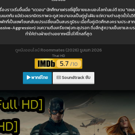
ราวเริ่มขึ้นเมื่อ "เดวอน" นักศึกษาเฟรชชี่ผู้ขี้อายและมองโลกในแง่ดี ชวน "เซเลสต
นรูมเมตกัน แม้ช่วงแรกมิตรภาพจะดูสวยงามจนเป็นคู่หูในฝัน แต่ความต่างสุดขั้วในวิถี
พักที่เป็นเซฟโซนกลับแปรเปลี่ยนเป็นสมรภูมิรบ เมื่อทั้งคู่เปิดศึกสงครามประสา
assive-Aggression) จนความตึงเครียดพุ่งทะลุปรอท ดิ่งลึกสู่ความเย็นชาและบร
ทำให้ต่างฝ่ายต่างอยากหนีไปให้ไกลที่สุด
ดูหนังออนไลน์
Roommates (2026) รูมเมท 2026
Thai HD
5.7
/10
พากย์ไทย
Soundtrack ซับ