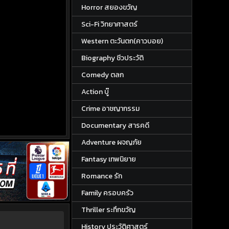
Horror สยองขวัญ
Sci-Fi วิทยาศาสตร์
Western ตะวันตก(คาวบอย)
Biography ชีวประวัติ
Comedy ตลก
Action บู๊
Crime อาชญากรรม
Documentary สารคดี
Adventure ผจญภัย
Fantasy เทพนิยาย
Romance รัก
Family ครอบครัว
Thriller ระทึกขวัญ
History ประวัติศาสตร์