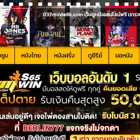
037movie8k.com เว็บดูหนังออนไลน์ฟรี เรารวบรวม
งซูม
หนังไทย
หนังฝรั่ง
ดูซีรีย์
ขอหนัง