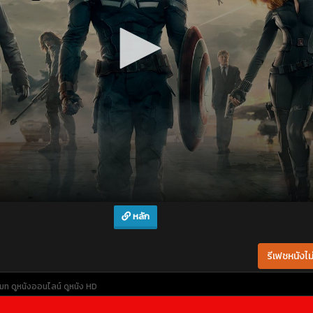
หลัก
รีเฟชหนังไม่
เมท
ดูหนังออนไลน์
ดูหนัง HD