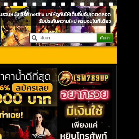
หนัง ซีรี่ย์ netflix มาให้ดูกันให้เต็มอิ่มอัปเดตตลอด
รับประกันความใหม่ ครบจบในที่เดียว
ค้นหา