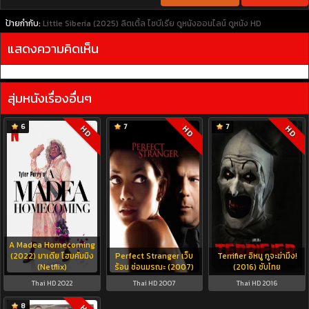
ป้ายกำกับ:
Little Siberia (2025) ลิตเติ้ล ไซบีเรีย
ดูหนังออนไลน์
ดูหนัง HD
แสดงความคิดเห็น
สุ่มหนังเรื่องอื่นๆ
6
7
7
HD
HD
HD
A Madea Homecoming
(2022) มาเดีย โฮมคัมมิง
Perfect Stranger เว็บ
Terrifier อิหนู กูจะฆ่ามึง!
(Netflix)
ร้อน ซ่อนมรณะ (2007)
(2016) ซับไทย
Thai HD 2022
Thai HD 2007
Thai HD 2016
8