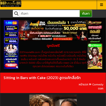
ค้นหา
ดูหนังฟรี
037movie8k.com เว็บดูหนังออนไลน์ฟรี เรารวบรวมหนัง ซีรี่ย์
netflix Disney+ หนังไทย หนังจีน หนังฝรั่ง อนิเมชั่น หนังใหม่
ชนโรง หนังเก่า คลังหนังของเราเก็บหนังมากว่า 15 ปี มีหนัง
มากกว่า 5000 เรื่อง มาให้ดูกันให้เต็มอิ่ม ตลอด 24 ชั่วโมง ทุกที
ทุกเวลา อัปเดตตลอด ครบจบในที่เดียว
Sitting in Bars with Cake (2023) สูตรเค้กสื่อรัก
หน้าแรก
Comedy
ตลก