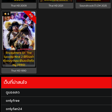
Thai HD 2009
Thai HD 2021
Soundtrack(T) ZM 2025
6
HD
Encounters Of The
Spooky Kind 2 ผีกัดอย่า
กัดตอบ ตอน ผีรอบจัดกัด
หมู่ (1990)
Thai HD 1990
เว็บที่น่าสนใจ
ดูบอลสด
onlyfree
onlyfan24