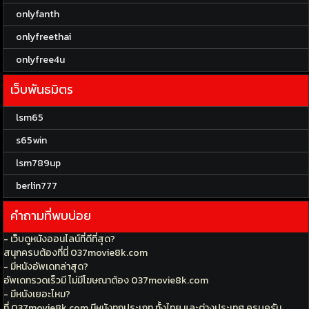
onlyfanth
onlyfreethai
onlyfree4u
เว็บพันธมิตร
lsm65
s65win
lsm789up
berlin777
คำถามที่พบบ่อย
- เว็บดูหนังออนไลน์ที่ดีที่สุด?
สนุกครบต้องที่นี่ 037movie8k.com
- มีหนังอัพเดทล่าสุด?
อัพเดทรวดเร็วมี ไม่มีโฆษณาต้อง 037movie8k.com
- มีหนังเยอะไหม?
ที่ 037movie8k.com มีหนังทุกประเภท ทั้งไทย และต่างประเทศ ครบครัน