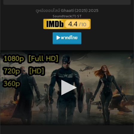
ดูหนังออนไลน์
Ghaati (2025) 2025
Soundtrack(T) ST
4.4
/10
พากย์ไทย