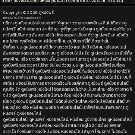
ที่ 037movie8k.com มีหนังทุกประเภท ทั้งไทย และต่างประเทศ ครบครัน
Copyright © 2026
ดูหนังฟรี
https://037movie8k.com
บริการดูหนังออนไลน์ของเราทำให้คุณสะดวกสบายเพลิดเพลินไปกับการดู
หนังฟรี หนังใหม่ตลอด 24 ชั่วโมง ทุกที่ทุกเวลาในมือคุณ ดูหนังออนไลน์กับเรา
การันตีไม่มีสะดุด อัพเดตหนังใหม่ตลอดเวลา เรียกได้ว่าดูหนังฟรี แถมยังชัด
และไม่กระตุกอีกด้วย จะหาได้จากที่ไหน อยู่กับเราที่นี่ที่เดียวเท่านั้น
อีกทั้งระบบ ดูหนังออนไลน์ มีความรวดเร็ว และ ยังมี หนังใหม่ หนังออนไลน์
อัพเดทตลอดเวลา รวมถึงระบบ ดูหนังออนไลน์ หรือ ดูหนังฟรีของเรา ยังมีทั้ง
พากค์ไทย หรือ ซาวด์แทรก เพื่อเพิ่มอถรรส ในการดู หนังออนไลน์ หนังใหม่ ให้
ดูหนังฟรีตลอดเวลา ไม่ว่าจะวันไหน ด้วยระบบ ดูหนังออนไลน์ที่พร้อมที่สุด
เพียง คลิกเข้ามา ที่ ดูหนังฟรี หนังออนไลน์ แค่นี้ ก็พร้อมจะมี หนังใหม่ เอาไว้ให้
บริการ อีกทั้งบริการ ดูหนังออนไลน์ ดูหนังฟรี หนังใหม่ หนังออนไลน์ มีระบบที่
สเถียร พร้อมให้บริการอย่างรวดเร็วเพียงแค่คลิก ดูหนังฟรี ดูหนังออนไลน์
คุณก็จะได้ ดูหนังฟรี หนังใหม่ ได้ตลอดเวลา ไม่ว่าจะเป็นคนไทย หรือ ต่างชาติ ก็
จะได้ ดูหนังฟรี ดูหนังออนไลน์ เสมอ ด้วย หนังใหม่ ที่เราเพิ่มเข้ามาอย่างต่อ
เนื่อง ดูหนังฟรี ดูหนังออนไลน์ ไม่ต้องไปหาไหนไกล หนังใหม่ หนังออนไลน์ มา
ใหม่ชนโรง หรือ หนังใหม่ เพิ่งออก หนังออนไลน์ เราก็พร้อมจะน้าเสนอการ ดู
หนังฟรี ดูหนังออนไลน์
ดูหนังออนไลน์, ดูหนังฟรี, หนังออนไลน์, หนังใหม่ ดูชัดก่อนใคร ดูหนังออนไลน์
ดูหนังฟรี หนังออนไลน์ พร้อม หนังใหม่ ที่สามารถดูได้ 24 ชั่วโมง อัพเดท
รวดเร็ว ทั้งหนังเก่า หนังใหม่ พร้อม หนังออนไลน์ สนุกๆ ให้บริการ ไม่ต้องไป