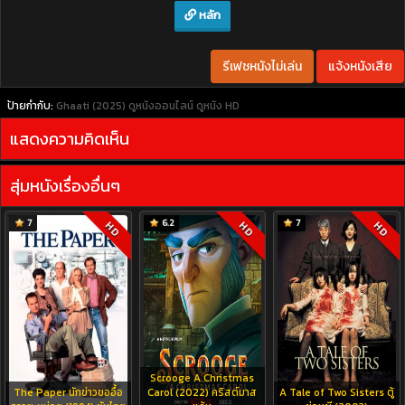
หลัก
รีเฟชหนังไม่เล่น
แจ้งหนังเสีย
ป้ายกำกับ:
Ghaati (2025)
ดูหนังออนไลน์
ดูหนัง HD
แสดงความคิดเห็น
สุ่มหนังเรื่องอื่นๆ
7
6.2
7
HD
HD
HD
Scrooge A Christmas
The Paper นักข่าวขออื้อ
Carol (2022) คริสต์มาส
A Tale of Two Sisters ตู้