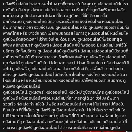
หนังฟรี หนังใหม่ตลอด 24 ชั่วโมง ทุกที่ทุกเวลาในมือคุณ ดูหนังออนไลน์กับเรา
การันตีไม่มีสะดุด อัพเดตหนังใหม่ตลอดเวลา เรียกได้ว่าดูหนังฟรี แถมยังชัด
และไม่กระตุกอีกด้วย จะหาได้จากที่ไหน อยู่กับเราที่นี่ที่เดียวเท่านั้น
อีกทั้งระบบ ดูหนังออนไลน์ มีความรวดเร็ว และ ยังมี หนังใหม่ หนังออนไลน์
อัพเดทตลอดเวลา รวมถึงระบบ ดูหนังออนไลน์ หรือ ดูหนังฟรีของเรา ยังมีทั้ง
พากค์ไทย หรือ ซาวด์แทรก เพื่อเพิ่มอถรรส ในการดู หนังออนไลน์ หนังใหม่ ให้
ดูหนังฟรีตลอดเวลา ไม่ว่าจะวันไหน ด้วยระบบ ดูหนังออนไลน์ที่พร้อมที่สุด
เพียง คลิกเข้ามา ที่ ดูหนังฟรี หนังออนไลน์ แค่นี้ ก็พร้อมจะมี หนังใหม่ เอาไว้ให้
บริการ อีกทั้งบริการ ดูหนังออนไลน์ ดูหนังฟรี หนังใหม่ หนังออนไลน์ มีระบบที่
สเถียร พร้อมให้บริการอย่างรวดเร็วเพียงแค่คลิก ดูหนังฟรี ดูหนังออนไลน์
คุณก็จะได้ ดูหนังฟรี หนังใหม่ ได้ตลอดเวลา ไม่ว่าจะเป็นคนไทย หรือ ต่างชาติ ก็
จะได้ ดูหนังฟรี ดูหนังออนไลน์ เสมอ ด้วย หนังใหม่ ที่เราเพิ่มเข้ามาอย่างต่อ
เนื่อง ดูหนังฟรี ดูหนังออนไลน์ ไม่ต้องไปหาไหนไกล หนังใหม่ หนังออนไลน์ มา
ใหม่ชนโรง หรือ หนังใหม่ เพิ่งออก หนังออนไลน์ เราก็พร้อมจะน้าเสนอการ ดู
หนังฟรี ดูหนังออนไลน์
ดูหนังออนไลน์, ดูหนังฟรี, หนังออนไลน์, หนังใหม่ ดูชัดก่อนใคร ดูหนังออนไลน์
ดูหนังฟรี หนังออนไลน์ พร้อม หนังใหม่ ที่สามารถดูได้ 24 ชั่วโมง อัพเดท
รวดเร็ว ทั้งหนังเก่า หนังใหม่ พร้อม หนังออนไลน์ สนุกๆ ให้บริการ ไม่ต้องไป
ที่ไหนไกล ที่นี่ที่เดียว ดูหนังฟรี ดูหนังออนไลน์ สดใหม่ ไม่ซ้ำใคร รวดเร็วทันใจ
ไม่มี โฆษณามาคั่นให้เสียอารมณ์ ดูหนังฟรี ที่นี่มี หนังออนไลน์ พร้อมให้ดู และ
หนังใหม่ ที่ดู หนังออนไลน์ สำหรับคนรุ่นใหม่ หนังไทย หนังเทศ หนังออนไลน์ ที่
สามารถ ดูหนังฟรี ดูหนังออนไลน์ ได้จากระบบมือถือ และ หนังใหม่ ดูหนัง