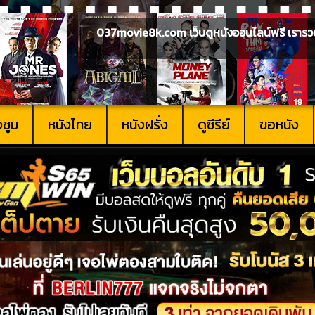
037movie8k.com เว็บดูหนังออนไลน์ฟรี เรารวบรวม
งซูม
หนังไทย
หนังฝรั่ง
ดูซีรีย์
ขอหนัง