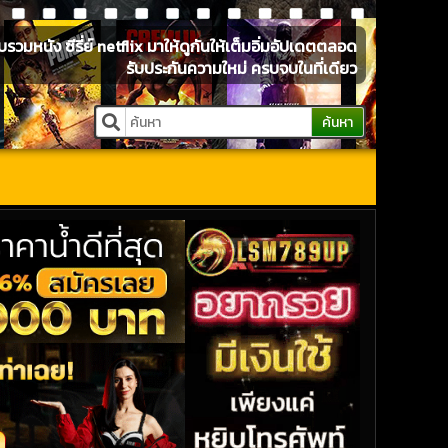
หนัง ซีรี่ย์ netflix มาให้ดูกันให้เต็มอิ่มอัปเดตตลอด
รับประกันความใหม่ ครบจบในที่เดียว
ค้นหา