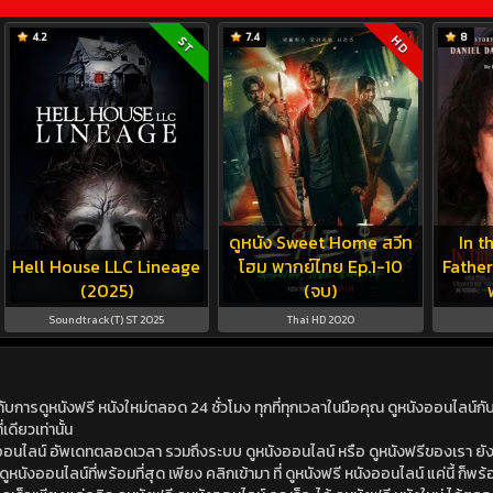
4.2
7.4
8
HD
ST
ดูหนัง Sweet Home สวีท
In t
Hell House LLC Lineage
โฮม พากย์ไทย Ep.1-10
Father
(2025)
(จบ)
Soundtrack(T) ST 2025
Thai HD 2020
ดูหนังฟรี หนังใหม่ตลอด 24 ชั่วโมง ทุกที่ทุกเวลาในมือคุณ ดูหนังออนไลน์กับเร
เดียวเท่านั้น
ังออนไลน์ อัพเดทตลอดเวลา รวมถึงระบบ ดูหนังออนไลน์ หรือ ดูหนังฟรีของเรา ยังม
นังออนไลน์ที่พร้อมที่สุด เพียง คลิกเข้ามา ที่ ดูหนังฟรี หนังออนไลน์ แค่นี้ ก็พร้อ