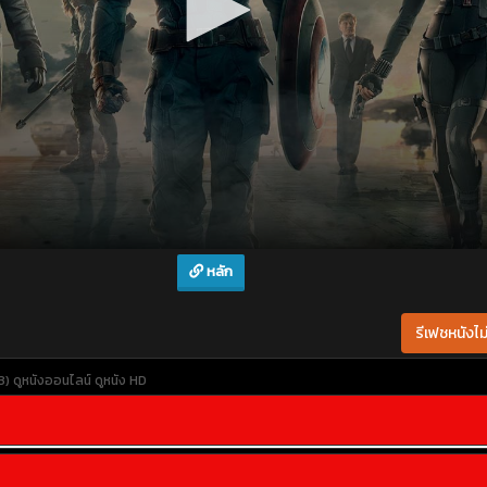
หลัก
รีเฟชหนังไม่
3)
ดูหนังออนไลน์
ดูหนัง HD