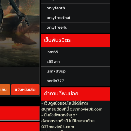
onlyfanth
onlyfreethai
onlyfree4u
เว็บพันธมิตร
lsm65
s65win
lsm789up
berlin777
เล่น
แจ้งหนังเสีย
คำถามที่พบบ่อย
- เว็บดูหนังออนไลน์ที่ดีที่สุด?
สนุกครบต้องที่นี่ 037movie8k.com
- มีหนังอัพเดทล่าสุด?
อัพเดทรวดเร็วมี ไม่มีโฆษณาต้อง
037movie8k.com