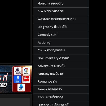
Horror สยองขวัญ
Sci-Fi วิทยาศาสตร์
Western ตะวันตก(คาวบอย)
Biography ชีวประวัติ
Comedy ตลก
Action บู๊
Crime อาชญากรรม
Documentary สารคดี
Adventure ผจญภัย
Fantasy เทพนิยาย
Romance รัก
Family ครอบครัว
Thriller ระทึกขวัญ
History ประวัติศาสตร์