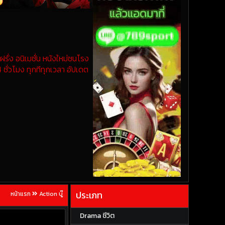
รั่ง อนิเมชั่น หนังใหม่ชนโรง
 ชั่วโมง ทุกทีทุกเวลา อัปเดต
ประเภท
หน้าแรก
Action บู๊
Drama ชีวิต