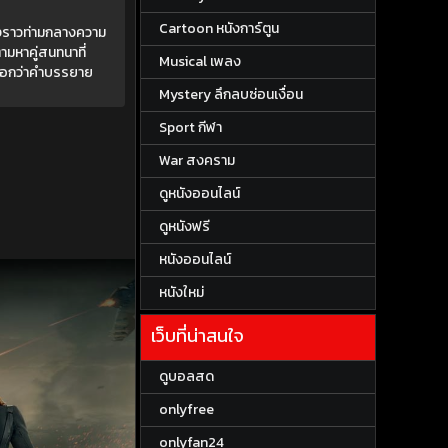
Cartoon หนังการ์ตูน
่องราวท่ามกลางความ
มหาคู่สนทนาที่
Musical เพลง
หนือกว่าคำบรรยาย
Mystery ลึกลบซ่อนเงื่อน
Sport กีฬา
War สงคราม
ดูหนังออนไลน์
ดูหนังฟรี
หนังออนไลน์
หนังใหม่
เว็บที่น่าสนใจ
ดูบอลสด
onlyfree
onlyfan24