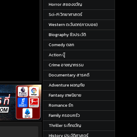
Horror สยองขวัญ
Sci-Fi วิทยาศาสตร์
Western ตะวันตก(คาวบอย)
Biography ชีวประวัติ
Comedy ตลก
Action บู๊
Crime อาชญากรรม
Documentary สารคดี
Adventure ผจญภัย
Fantasy เทพนิยาย
Romance รัก
Family ครอบครัว
Thriller ระทึกขวัญ
History ประวัติศาสตร์