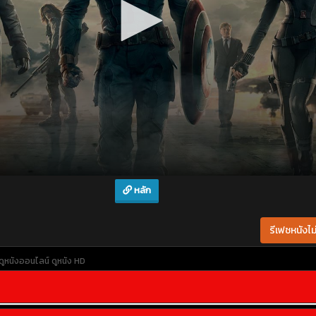
หลัก
รีเฟชหนังไม่
ดูหนังออนไลน์
ดูหนัง HD