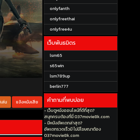
onlyfanth
onlyfreethai
onlyfree4u
เว็บพันธมิตร
lsm65
s65win
lsm789up
berlin777
คำถามที่พบบ่อย
เล่น
แจ้งหนังเสีย
- เว็บดูหนังออนไลน์ที่ดีที่สุด?
สนุกครบต้องที่นี่ 037movie8k.com
- มีหนังอัพเดทล่าสุด?
อัพเดทรวดเร็วมี ไม่มีโฆษณาต้อง
037movie8k.com