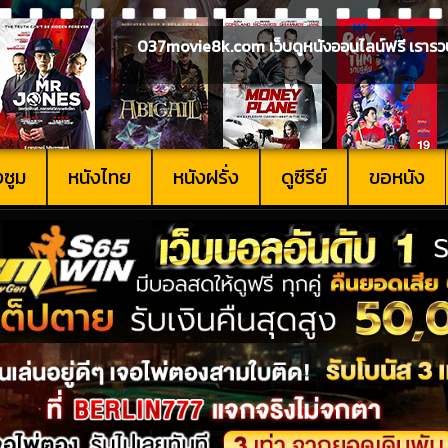
037movie8k.com เว็บดูหนังออนไลน์ฟรี เรารวบรวม
งซูม
หนังไทย
หนังฝรั่ง
ดูซีรีย์
ขอหนัง