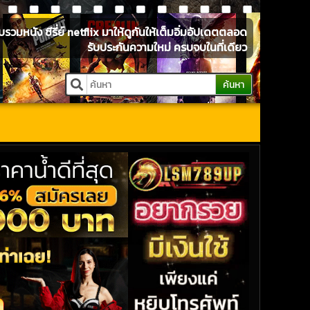
หนัง ซีรี่ย์ netflix มาให้ดูกันให้เต็มอิ่มอัปเดตตลอด
รับประกันความใหม่ ครบจบในที่เดียว
ค้นหา