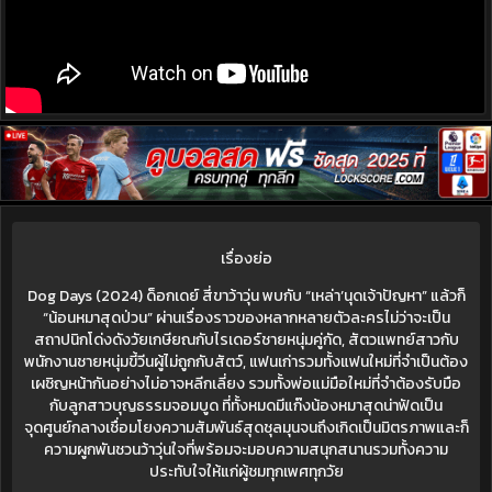
เรื่องย่อ
Dog Days (2024) ด็อกเดย์ สี่ขาว้าวุ่น พบกับ “เหล่า’นุดเจ้าปัญหา” แล้วก็
“น้อนหมาสุดป่วน” ผ่านเรื่องราวของหลากหลายตัวละครไม่ว่าจะเป็น
สถาปนิกโด่งดังวัยเกษียณกับไรเดอร์ชายหนุ่มคู่กัด, สัตวแพทย์สาวกับ
พนักงานชายหนุ่มขี้วีนผู้ไม่ถูกกับสัตว์, แฟนเก่ารวมทั้งแฟนใหม่ที่จำเป็นต้อง
เผชิญหน้ากันอย่างไม่อาจหลีกเลี่ยง รวมทั้งพ่อแม่มือใหม่ที่จำต้องรับมือ
กับลูกสาวบุญธรรมจอมบูด ที่ทั้งหมดมีแก๊งน้องหมาสุดน่าฟัดเป็น
จุดศูนย์กลางเชื่อมโยงความสัมพันธ์สุดชุลมุนจนถึงเกิดเป็นมิตรภาพและก็
ความผูกพันชวนว้าวุ่นใจที่พร้อมจะมอบความสนุกสนานรวมทั้งความ
ประทับใจให้แก่ผู้ชมทุกเพศทุกวัย