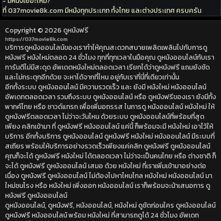
- มีหนังเยอะไหม?
ที่ 037movie8k.com มีหนังทุกประเภท ทั้งไทย และต่างประเทศ ครบครัน
Copyright © 2026
ดูหนังฟรี
https://037movie8k.com
บริการดูหนังออนไลน์ของเราทำให้คุณสะดวกสบายเพลิดเพลินไปกับการดู
หนังฟรี หนังใหม่ตลอด 24 ชั่วโมง ทุกที่ทุกเวลาในมือคุณ ดูหนังออนไลน์กับเรา
การันตีไม่มีสะดุด อัพเดตหนังใหม่ตลอดเวลา เรียกได้ว่าดูหนังฟรี แถมยังชัด
และไม่กระตุกอีกด้วย จะหาได้จากที่ไหน อยู่กับเราที่นี่ที่เดียวเท่านั้น
อีกทั้งระบบ ดูหนังออนไลน์ มีความรวดเร็ว และ ยังมี หนังใหม่ หนังออนไลน์
อัพเดทตลอดเวลา รวมถึงระบบ ดูหนังออนไลน์ หรือ ดูหนังฟรีของเรา ยังมีทั้ง
พากค์ไทย หรือ ซาวด์แทรก เพื่อเพิ่มอถรรส ในการดู หนังออนไลน์ หนังใหม่ ให้
ดูหนังฟรีตลอดเวลา ไม่ว่าจะวันไหน ด้วยระบบ ดูหนังออนไลน์ที่พร้อมที่สุด
เพียง คลิกเข้ามา ที่ ดูหนังฟรี หนังออนไลน์ แค่นี้ ก็พร้อมจะมี หนังใหม่ เอาไว้ให้
บริการ อีกทั้งบริการ ดูหนังออนไลน์ ดูหนังฟรี หนังใหม่ หนังออนไลน์ มีระบบที่
สเถียร พร้อมให้บริการอย่างรวดเร็วเพียงแค่คลิก ดูหนังฟรี ดูหนังออนไลน์
คุณก็จะได้ ดูหนังฟรี หนังใหม่ ได้ตลอดเวลา ไม่ว่าจะเป็นคนไทย หรือ ต่างชาติ ก็
จะได้ ดูหนังฟรี ดูหนังออนไลน์ เสมอ ด้วย หนังใหม่ ที่เราเพิ่มเข้ามาอย่างต่อ
เนื่อง ดูหนังฟรี ดูหนังออนไลน์ ไม่ต้องไปหาไหนไกล หนังใหม่ หนังออนไลน์ มา
ใหม่ชนโรง หรือ หนังใหม่ เพิ่งออก หนังออนไลน์ เราก็พร้อมจะน้าเสนอการ ดู
หนังฟรี ดูหนังออนไลน์
ดูหนังออนไลน์, ดูหนังฟรี, หนังออนไลน์, หนังใหม่ ดูชัดก่อนใคร ดูหนังออนไลน์
ดูหนังฟรี หนังออนไลน์ พร้อม หนังใหม่ ที่สามารถดูได้ 24 ชั่วโมง อัพเดท