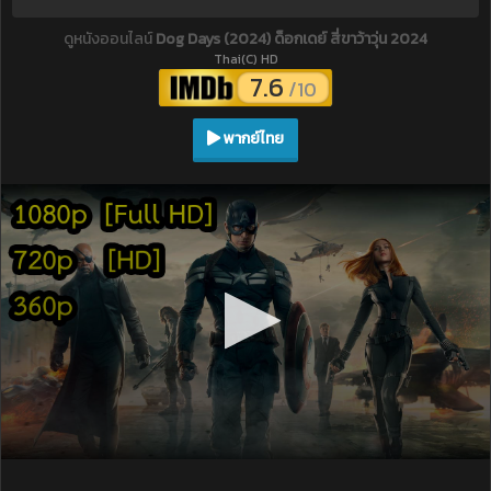
ดูหนังออนไลน์
Dog Days (2024) ด็อกเดย์ สี่ขาว้าวุ่น 2024
Thai(C) HD
7.6
/10
พากย์ไทย