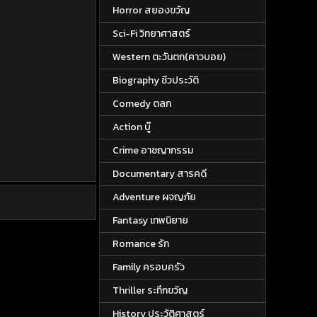
Horror สยองขวัญ
Sci-Fi วิทยาศาสตร์
Western ตะวันตก(คาวบอย)
Biography ชีวประวัติ
Comedy ตลก
Action บู๊
Crime อาชญากรรม
Documentary สารคดี
Adventure ผจญภัย
Fantasy เทพนิยาย
Romance รัก
Family ครอบครัว
Thriller ระทึกขวัญ
History ประวัติศาสตร์