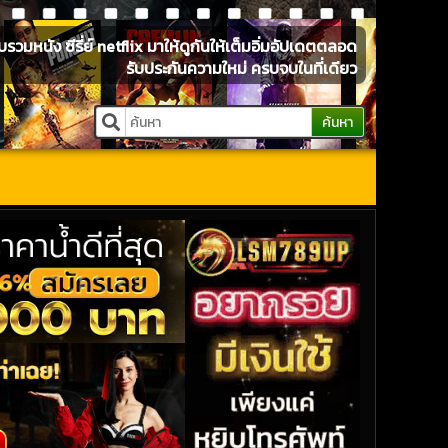
หนัง ซีรี่ย์ netflix มาให้ดูกันให้เต็มอิ่มอัปเดตตลอด
รับประกันความใหม่ ครบจบในที่เดียว
ค้นหา