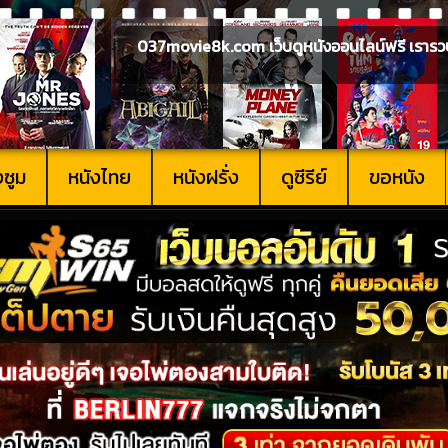
037movie8k.com เว็บดูหนังออนไลน์ฟรี เรารวบรวม
งซูม
หนังไทย
หนังฝรั่ง
ดูซีรีย์
ขอหนัง