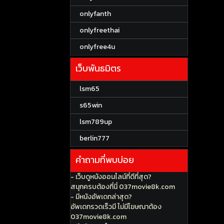
onlyfanth
onlyfreethai
onlyfree4u
เว็บพันธมิตร
lsm65
s65win
lsm789up
berlin777
คำถามที่พบบ่อย
- เว็บดูหนังออนไลน์ที่ดีที่สุด?
สนุกครบต้องที่นี่ 037movie8k.com
- มีหนังอัพเดทล่าสุด?
อัพเดทรวดเร็วมี ไม่มีโฆษณาต้อง
037movie8k.com