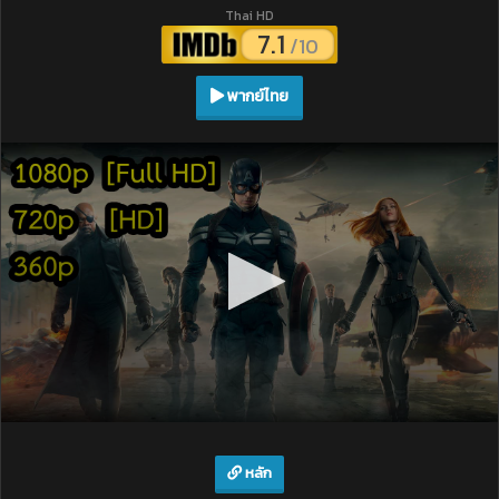
Thai HD
7.1
/10
พากย์ไทย
หลัก