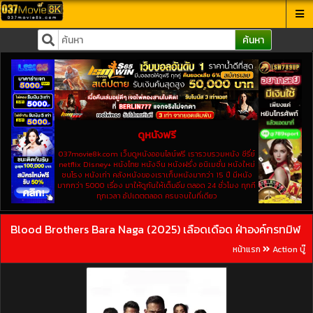
ค้นหา
ดูหนังฟรี
037movie8k.com เว็บดูหนังออนไลน์ฟรี เรารวบรวมหนัง ซีรี่ย์
netflix Disney+ หนังไทย หนังจีน หนังฝรั่ง อนิเมชั่น หนังใหม่
ชนโรง หนังเก่า คลังหนังของเราเก็บหนังมากว่า 15 ปี มีหนัง
มากกว่า 5000 เรื่อง มาให้ดูกันให้เต็มอิ่ม ตลอด 24 ชั่วโมง ทุกที
ทุกเวลา อัปเดตตลอด ครบจบในที่เดียว
Blood Brothers Bara Naga (2025) เลือดเดือด ฝ่าองค์กรทมิฬ
หน้าแรก
Action บู๊