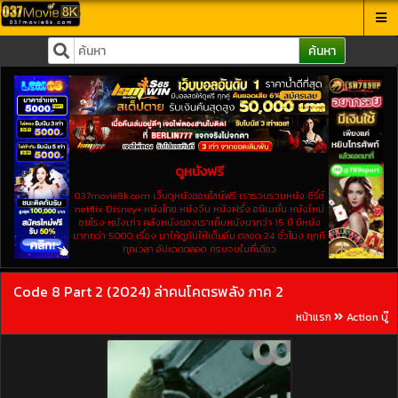
ค้นหา
ดูหนังฟรี
037movie8k.com เว็บดูหนังออนไลน์ฟรี เรารวบรวมหนัง ซีรี่ย์
netflix Disney+ หนังไทย หนังจีน หนังฝรั่ง อนิเมชั่น หนังใหม่
ชนโรง หนังเก่า คลังหนังของเราเก็บหนังมากว่า 15 ปี มีหนัง
มากกว่า 5000 เรื่อง มาให้ดูกันให้เต็มอิ่ม ตลอด 24 ชั่วโมง ทุกที
ทุกเวลา อัปเดตตลอด ครบจบในที่เดียว
Code 8 Part 2 (2024) ล่าคนโคตรพลัง ภาค 2
หน้าแรก
Action บู๊