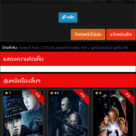
หลัก
รีเฟชหนังไม่เล่น
แจ้งหนังเสีย
ป้ายกำกับ:
Code 8 Part 2 (2024) ล่าคนโคตรพลัง ภาค 2
ดูหนังออนไลน์
ดูหนัง HD
แสดงความคิดเห็น
สุ่มหนังเรื่องอื่นๆ
7
8.5
8
HD
HD
HD