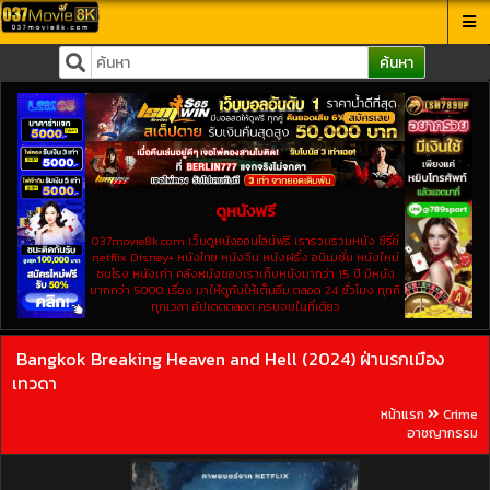
ค้นหา
ดูหนังฟรี
037movie8k.com เว็บดูหนังออนไลน์ฟรี เรารวบรวมหนัง ซีรี่ย์
netflix Disney+ หนังไทย หนังจีน หนังฝรั่ง อนิเมชั่น หนังใหม่
ชนโรง หนังเก่า คลังหนังของเราเก็บหนังมากว่า 15 ปี มีหนัง
มากกว่า 5000 เรื่อง มาให้ดูกันให้เต็มอิ่ม ตลอด 24 ชั่วโมง ทุกที
ทุกเวลา อัปเดตตลอด ครบจบในที่เดียว
Bangkok Breaking Heaven and Hell (2024) ฝ่านรกเมือง
เทวดา
หน้าแรก
Crime
อาชญากรรม