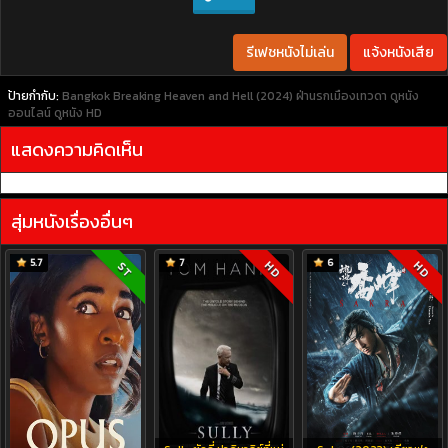
รีเฟชหนังไม่เล่น
แจ้งหนังเสีย
ป้ายกำกับ:
Bangkok Breaking Heaven and Hell (2024) ฝ่านรกเมืองเทวดา
ดูหนัง
ออนไลน์
ดูหนัง HD
แสดงความคิดเห็น
สุ่มหนังเรื่องอื่นๆ
5.7
7
6
HD
HD
ST