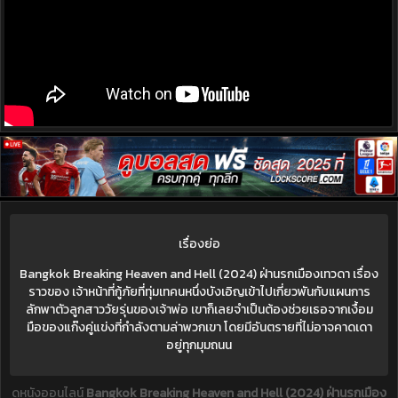
เรื่องย่อ
Bangkok Breaking Heaven and Hell (2024) ฝ่านรกเมืองเทวดา เรื่อง
ราวของ เจ้าหน้าที่กู้ภัยที่ทุ่มเทคนหนึ่งบังเอิญเข้าไปเกี่ยวพันกับแผนการ
ลักพาตัวลูกสาววัยรุ่นของเจ้าพ่อ เขาก็เลยจำเป็นต้องช่วยเธอจากเงื้อม
มือของแก๊งคู่แข่งที่กำลังตามล่าพวกเขา โดยมีอันตรายที่ไม่อาจคาดเดา
อยู่ทุกมุมถนน
ดูหนังออนไลน์
Bangkok Breaking Heaven and Hell (2024) ฝ่านรกเมือง