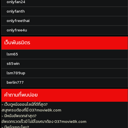
onlyfan24
onlyfanth
onlyfreethai
onlyfree4u
เว็บพันธมิตร
lsm65
s65win
lsm789up
berlin777
คำถามที่พบบ่อย
- เว็บดูหนังออนไลน์ที่ดีที่สุด?
สนุกครบต้องที่นี่ 037movie8k.com
- มีหนังอัพเดทล่าสุด?
อัพเดทรวดเร็วมี ไม่มีโฆษณาต้อง 037movie8k.com
- มีหนังเยอะไหม?