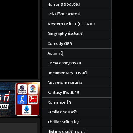
Horror สยองขวัญ
Sci-Fi วิทยาศาสตร์
Western ตะวันตก(คาวบอย)
Biography ชีวประวัติ
Comedy ตลก
Action บู๊
Crime อาชญากรรม
Documentary สารคดี
Adventure ผจญภัย
Fantasy เทพนิยาย
Romance รัก
Family ครอบครัว
Thriller ระทึกขวัญ
History ประวัติศาสตร์