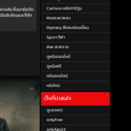
Cartoon หนังการ์ตูน
างเหิน ซึ่งเขามีอดีต
์อันซับซ้อนและก็ลึก
Musical เพลง
Mystery ลึกลบซ่อนเงื่อน
Sport กีฬา
War สงคราม
ดูหนังออนไลน์
ดูหนังฟรี
หนังออนไลน์
หนังใหม่
เว็บที่น่าสนใจ
ดูบอลสด
onlyfree
onlyfan24