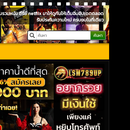
หนัง ซีรี่ย์ netflix มาให้ดูกันให้เต็มอิ่มอัปเดตตลอด
รับประกันความใหม่ ครบจบในที่เดียว
ค้นหา