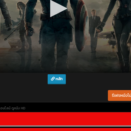
หลัก
รีเฟชหนังไม่
ออนไลน์
ดูหนัง HD