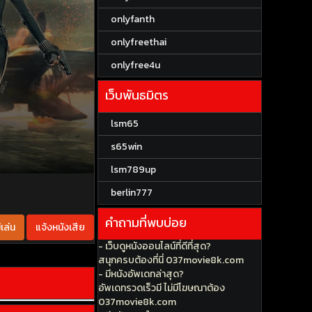
onlyfanth
onlyfreethai
onlyfree4u
เว็บพันธมิตร
lsm65
s65win
lsm789up
berlin777
คำถามที่พบบ่อย
เล่น
แจ้งหนังเสีย
- เว็บดูหนังออนไลน์ที่ดีที่สุด?
สนุกครบต้องที่นี่ 037movie8k.com
- มีหนังอัพเดทล่าสุด?
อัพเดทรวดเร็วมี ไม่มีโฆษณาต้อง
037movie8k.com