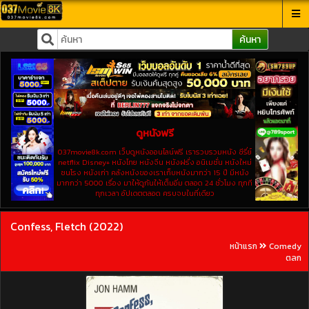
ค้นหา
ดูหนังฟรี
037movie8k.com เว็บดูหนังออนไลน์ฟรี เรารวบรวมหนัง ซีรี่ย์
netflix Disney+ หนังไทย หนังจีน หนังฝรั่ง อนิเมชั่น หนังใหม่
ชนโรง หนังเก่า คลังหนังของเราเก็บหนังมากว่า 15 ปี มีหนัง
มากกว่า 5000 เรื่อง มาให้ดูกันให้เต็มอิ่ม ตลอด 24 ชั่วโมง ทุกที
ทุกเวลา อัปเดตตลอด ครบจบในที่เดียว
Confess, Fletch (2022)
หน้าแรก
Comedy
ตลก