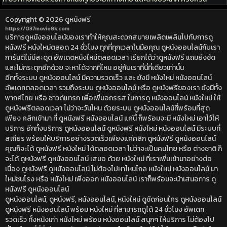
Copyright © 2026
ดูหนังฟรี
https://037movie8k.com
บริการดูหนังออนไลน์ของเราทำให้คุณสะดวกสบายเพลิดเพลินไปกับการดู
หนังฟรี หนังใหม่ตลอด 24 ชั่วโมง ทุกที่ทุกเวลาในมือคุณ ดูหนังออนไลน์กับเรา
การันตีไม่มีสะดุด อัพเดตหนังใหม่ตลอดเวลา เรียกได้ว่าดูหนังฟรี แถมยังชัด
และไม่กระตุกอีกด้วย จะหาได้จากที่ไหน อยู่กับเราที่นี่ที่เดียวเท่านั้น
อีกทั้งระบบ ดูหนังออนไลน์ มีความรวดเร็ว และ ยังมี หนังใหม่ หนังออนไลน์
อัพเดทตลอดเวลา รวมถึงระบบ ดูหนังออนไลน์ หรือ ดูหนังฟรีของเรา ยังมีทั้ง
พากค์ไทย หรือ ซาวด์แทรก เพื่อเพิ่มอถรรส ในการดู หนังออนไลน์ หนังใหม่ ให้
ดูหนังฟรีตลอดเวลา ไม่ว่าจะวันไหน ด้วยระบบ ดูหนังออนไลน์ที่พร้อมที่สุด
เพียง คลิกเข้ามา ที่ ดูหนังฟรี หนังออนไลน์ แค่นี้ ก็พร้อมจะมี หนังใหม่ เอาไว้ให้
บริการ อีกทั้งบริการ ดูหนังออนไลน์ ดูหนังฟรี หนังใหม่ หนังออนไลน์ มีระบบที่
สเถียร พร้อมให้บริการอย่างรวดเร็วเพียงแค่คลิก ดูหนังฟรี ดูหนังออนไลน์
คุณก็จะได้ ดูหนังฟรี หนังใหม่ ได้ตลอดเวลา ไม่ว่าจะเป็นคนไทย หรือ ต่างชาติ ก็
จะได้ ดูหนังฟรี ดูหนังออนไลน์ เสมอ ด้วย หนังใหม่ ที่เราเพิ่มเข้ามาอย่างต่อ
เนื่อง ดูหนังฟรี ดูหนังออนไลน์ ไม่ต้องไปหาไหนไกล หนังใหม่ หนังออนไลน์ มา
ใหม่ชนโรง หรือ หนังใหม่ เพิ่งออก หนังออนไลน์ เราก็พร้อมจะน้าเสนอการ ดู
หนังฟรี ดูหนังออนไลน์
ดูหนังออนไลน์, ดูหนังฟรี, หนังออนไลน์, หนังใหม่ ดูชัดก่อนใคร ดูหนังออนไลน์
ดูหนังฟรี หนังออนไลน์ พร้อม หนังใหม่ ที่สามารถดูได้ 24 ชั่วโมง อัพเดท
รวดเร็ว ทั้งหนังเก่า หนังใหม่ พร้อม หนังออนไลน์ สนุกๆ ให้บริการ ไม่ต้องไป