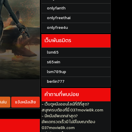
onlyfanth
onlyfreethai
onlyfree4u
เว็บพันธมิตร
lsm65
s65win
lsm789up
berlin777
คำถามที่พบบ่อย
เล่น
แจ้งหนังเสีย
- เว็บดูหนังออนไลน์ที่ดีที่สุด?
สนุกครบต้องที่นี่ 037movie8k.com
- มีหนังอัพเดทล่าสุด?
อัพเดทรวดเร็วมี ไม่มีโฆษณาต้อง
037movie8k.com