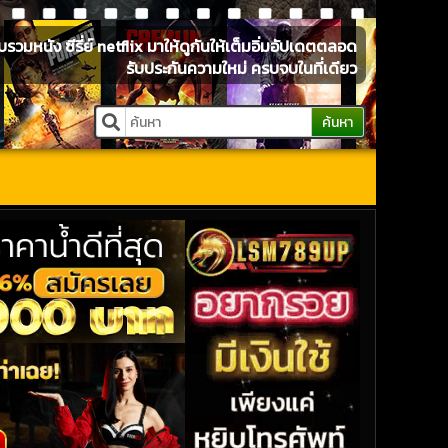
หนัง ซีรี่ย์ netflix มาให้ดูกันให้เต็มอิ่มอัปเดตตลอด
รับประกันความใหม่ ครบจบในที่เดียว
ค้นหา