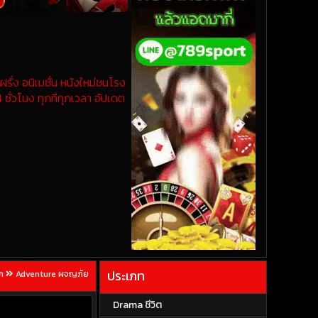
รั่ง อนิเมชั่น หนังใหม่ชนโรง
 ชั่วโมง ทุกทีทุกเวลา อัปเดต
ประเภท
ก
Adventure ผจญภัย
Drama ชีวิต