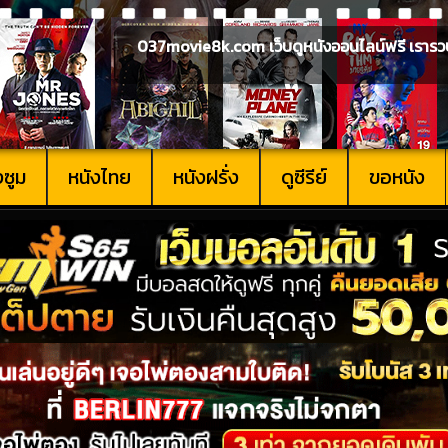
037movie8k.com เว็บดูหนังออนไลน์ฟรี เรารวบรวม
งซูม
หนังไทย
หนังฝรั่ง
ดูซีรีย์
ขอหนัง