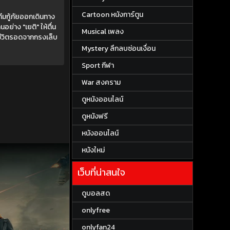
Cartoon หนังการ์ตูน
ีมกู้ภัยออกเดินทาง
ย่าง "เยติ" ให้ตื่น
Musical เพลง
าชีวิตรอดจากกรงเล็บ
Mystery ลึกลบซ่อนเงื่อน
Sport กีฬา
War สงคราม
ดูหนังออนไลน์
ดูหนังฟรี
หนังออนไลน์
หนังใหม่
เว็บที่น่าสนใจ
ดูบอลสด
onlyfree
onlyfan24