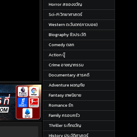
Horror สยองขวัญ
Sci-Fi วิทยาศาสตร์
Western ตะวันตก(คาวบอย)
Biography ชีวประวัติ
Comedy ตลก
Action บู๊
Crime อาชญากรรม
Documentary สารคดี
Adventure ผจญภัย
Fantasy เทพนิยาย
Romance รัก
Family ครอบครัว
Thriller ระทึกขวัญ
History ประวัติศาสตร์