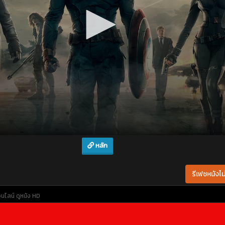
หลัก
รีเฟชหนังไม่
อนไลน์
ดูหนัง HD