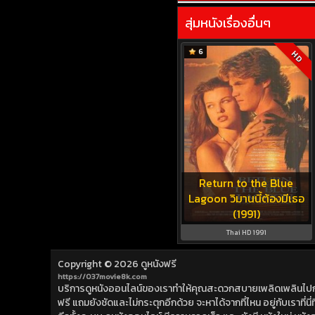
สุ่มหนังเรื่องอื่นๆ
6
HD
Return to the Blue
Lagoon วิมานนี้ต้องมีเธอ
(1991)
Thai HD 1991
Copyright © 2026
ดูหนังฟรี
https://037movie8k.com
บริการดูหนังออนไลน์ของเราทำให้คุณสะดวกสบายเพลิดเพลินไปกับการ
ฟรี แถมยังชัดและไม่กระตุกอีกด้วย จะหาได้จากที่ไหน อยู่กับเราที่นี่ที่