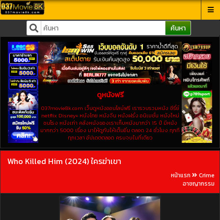
ค้นหา
ดูหนังฟรี
037movie8k.com เว็บดูหนังออนไลน์ฟรี เรารวบรวมหนัง ซีรี่ย์
netflix Disney+ หนังไทย หนังจีน หนังฝรั่ง อนิเมชั่น หนังใหม่
ชนโรง หนังเก่า คลังหนังของเราเก็บหนังมากว่า 15 ปี มีหนัง
มากกว่า 5000 เรื่อง มาให้ดูกันให้เต็มอิ่ม ตลอด 24 ชั่วโมง ทุกที
ทุกเวลา อัปเดตตลอด ครบจบในที่เดียว
Who Killed Him (2024) ใครฆ่าเขา
หน้าแรก
Crime
อาชญากรรม