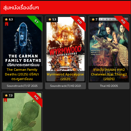
สุ่มหนังเรื่องอื่นๆ
6.3
5.3
7
HD
HD
ST
The Carman Family
ชาละวัน ไกรทอง ภาค2
Deaths (2025) ปริศนา
Wyrmwood Apocalypse
Chalawan Krai Thong2
ตระกูลคาร์แมน
(2021)
(2005)
Soundtrack(T) ST 2025
Soundtrack(T) HD 2021
Thai HD 2005
7.3
HD