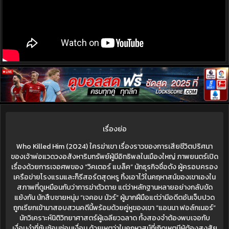
เรื่องย่อ
Who Killed Him (2024) ใครฆ่าเขา เรื่องราวของการเสียชีวิตปริศนา
ของเจ้าพ่อแวดวงอสังหาริมทรัพย์ผู้มีอิทธิพลในเมืองใหญ่ ภาพยนตร์เปิด
เรื่องด้วยการเจอศพของ “วิคเตอร์ แบล็ค” นักธุรกิจชื่อดัง ผู้ครอบครอง
เครือข่ายโรงแรมและก็รีสอร์ตสุดหรู ทิ้งเอาไว้ในคฤหาสน์ของเขาเองใน
สภาพที่ดูเหมือนกับว่าการฆ่าตัวตาย แต่ว่าหลักฐานหลายอย่างกลับขัด
แย้งกัน นักสืบชายหนุ่ม “เจคอบ มัวร์” ผู้มากฝีมือแต่ว่ามีอดีตอันเจ็บปวด
ถูกเรียกเข้ามาสอบสวนคดีนี้พร้อมด้วยคู่หูของเขา “แอนนา ฟอล์กเนอร์”
นักวิเคราะห์นิติวิทยาศาสตร์ผู้เฉลียวฉลาด ทั้งสองจำต้องพบเจอกับ
เงื่อนงำที่ซับซ้อนซ่อนเงื่อน ด้วยเหตุว่าในคฤหาสน์ที่เกิดเหตุมีผู้ต้องสงสัย