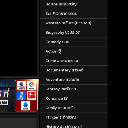
Horror สยองขวัญ
Sci-Fi วิทยาศาสตร์
Western ตะวันตก(คาวบอย)
Biography ชีวประวัติ
Comedy ตลก
Action บู๊
Crime อาชญากรรม
Documentary สารคดี
Adventure ผจญภัย
Fantasy เทพนิยาย
Romance รัก
Family ครอบครัว
Thriller ระทึกขวัญ
History ประวัติศาสตร์