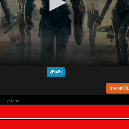
หลัก
รีเฟชหนังไม่
ลน์
ดูหนัง HD