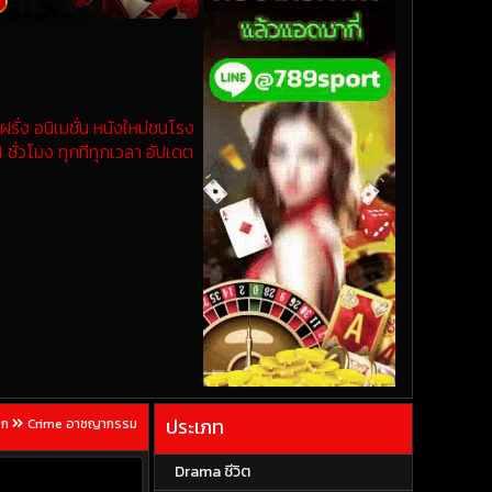
รั่ง อนิเมชั่น หนังใหม่ชนโรง
 ชั่วโมง ทุกทีทุกเวลา อัปเดต
ประเภท
รก
Crime อาชญากรรม
Drama ชีวิต