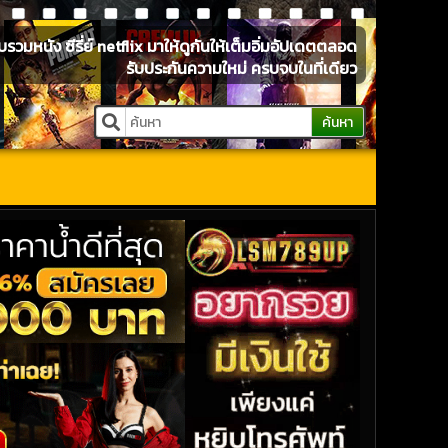
หนัง ซีรี่ย์ netflix มาให้ดูกันให้เต็มอิ่มอัปเดตตลอด
รับประกันความใหม่ ครบจบในที่เดียว
ค้นหา