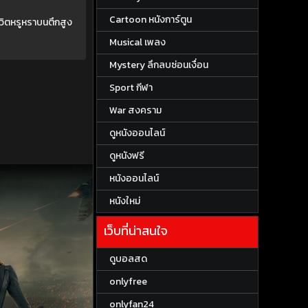
Cartoon หนังการ์ตูน
วิตหรูหราบนตึกสูง
Musical เพลง
Mystery ลึกลบซ่อนเงื่อน
Sport กีฬา
War สงคราม
ดูหนังออนไลน์
ดูหนังฟรี
หนังออนไลน์
หนังใหม่
เว็บที่น่าสนใจ
ดูบอลสด
onlyfree
onlyfan24