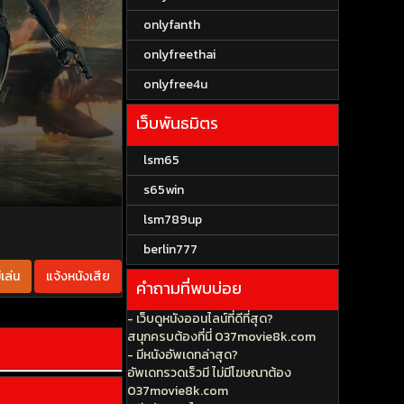
onlyfanth
onlyfreethai
onlyfree4u
เว็บพันธมิตร
lsm65
s65win
lsm789up
berlin777
เล่น
แจ้งหนังเสีย
คำถามที่พบบ่อย
- เว็บดูหนังออนไลน์ที่ดีที่สุด?
สนุกครบต้องที่นี่ 037movie8k.com
- มีหนังอัพเดทล่าสุด?
อัพเดทรวดเร็วมี ไม่มีโฆษณาต้อง
037movie8k.com