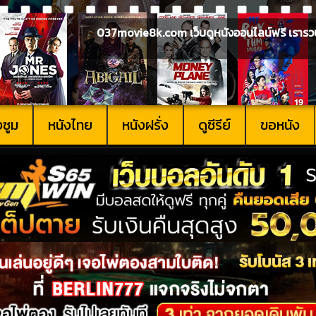
037movie8k.com เว็บดูหนังออนไลน์ฟรี เรารวบรวม
งซูม
หนังไทย
หนังฝรั่ง
ดูซีรีย์
ขอหนัง