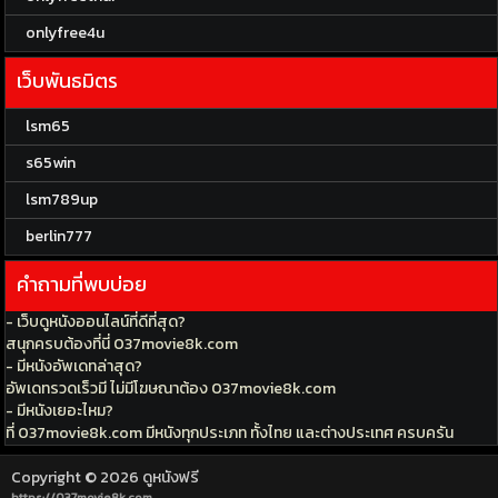
onlyfree4u
เว็บพันธมิตร
lsm65
s65win
lsm789up
berlin777
คำถามที่พบบ่อย
- เว็บดูหนังออนไลน์ที่ดีที่สุด?
สนุกครบต้องที่นี่ 037movie8k.com
- มีหนังอัพเดทล่าสุด?
อัพเดทรวดเร็วมี ไม่มีโฆษณาต้อง 037movie8k.com
- มีหนังเยอะไหม?
ที่ 037movie8k.com มีหนังทุกประเภท ทั้งไทย และต่างประเทศ ครบครัน
Copyright © 2026
ดูหนังฟรี
https://037movie8k.com