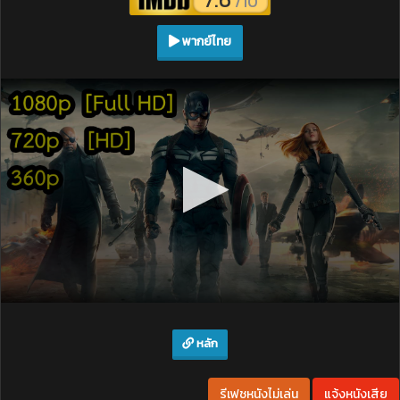
/10
พากย์ไทย
หลัก
รีเฟชหนังไม่เล่น
แจ้งหนังเสีย