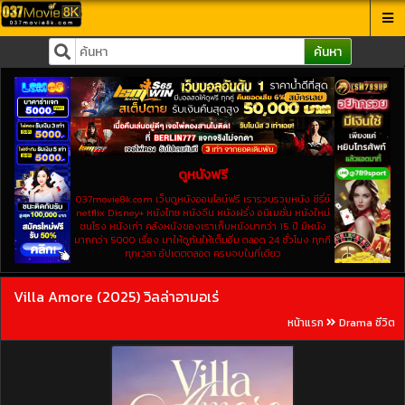
ค้นหา
ดูหนังฟรี
037movie8k.com เว็บดูหนังออนไลน์ฟรี เรารวบรวมหนัง ซีรี่ย์
netflix Disney+ หนังไทย หนังจีน หนังฝรั่ง อนิเมชั่น หนังใหม่
ชนโรง หนังเก่า คลังหนังของเราเก็บหนังมากว่า 15 ปี มีหนัง
มากกว่า 5000 เรื่อง มาให้ดูกันให้เต็มอิ่ม ตลอด 24 ชั่วโมง ทุกที
ทุกเวลา อัปเดตตลอด ครบจบในที่เดียว
Villa Amore (2025) วิลล่าอามอเร่
หน้าแรก
Drama ชีวิต