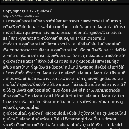
Copyright © 2026
ดูหนังฟรี
https://037movie8k.com
บริการดูหนังออนไลน์ของเราทำให้คุณสะดวกสบายเพลิดเพลินไปกับการดู
หนังฟรี หนังใหม่ตลอด 24 ชั่วโมง ทุกที่ทุกเวลาในมือคุณ ดูหนังออนไลน์กับเรา
การันตีไม่มีสะดุด อัพเดตหนังใหม่ตลอดเวลา เรียกได้ว่าดูหนังฟรี แถมยังชัด
และไม่กระตุกอีกด้วย จะหาได้จากที่ไหน อยู่กับเราที่นี่ที่เดียวเท่านั้น
อีกทั้งระบบ ดูหนังออนไลน์ มีความรวดเร็ว และ ยังมี หนังใหม่ หนังออนไลน์
อัพเดทตลอดเวลา รวมถึงระบบ ดูหนังออนไลน์ หรือ ดูหนังฟรีของเรา ยังมีทั้ง
พากค์ไทย หรือ ซาวด์แทรก เพื่อเพิ่มอถรรส ในการดู หนังออนไลน์ หนังใหม่ ให้
ดูหนังฟรีตลอดเวลา ไม่ว่าจะวันไหน ด้วยระบบ ดูหนังออนไลน์ที่พร้อมที่สุด
เพียง คลิกเข้ามา ที่ ดูหนังฟรี หนังออนไลน์ แค่นี้ ก็พร้อมจะมี หนังใหม่ เอาไว้ให้
บริการ อีกทั้งบริการ ดูหนังออนไลน์ ดูหนังฟรี หนังใหม่ หนังออนไลน์ มีระบบที่
สเถียร พร้อมให้บริการอย่างรวดเร็วเพียงแค่คลิก ดูหนังฟรี ดูหนังออนไลน์
คุณก็จะได้ ดูหนังฟรี หนังใหม่ ได้ตลอดเวลา ไม่ว่าจะเป็นคนไทย หรือ ต่างชาติ ก็
จะได้ ดูหนังฟรี ดูหนังออนไลน์ เสมอ ด้วย หนังใหม่ ที่เราเพิ่มเข้ามาอย่างต่อ
เนื่อง ดูหนังฟรี ดูหนังออนไลน์ ไม่ต้องไปหาไหนไกล หนังใหม่ หนังออนไลน์ มา
ใหม่ชนโรง หรือ หนังใหม่ เพิ่งออก หนังออนไลน์ เราก็พร้อมจะน้าเสนอการ ดู
หนังฟรี ดูหนังออนไลน์
ดูหนังออนไลน์, ดูหนังฟรี, หนังออนไลน์, หนังใหม่ ดูชัดก่อนใคร ดูหนังออนไลน์
ดูหนังฟรี หนังออนไลน์ พร้อม หนังใหม่ ที่สามารถดูได้ 24 ชั่วโมง อัพเดท
รวดเร็ว ทั้งหนังเก่า หนังใหม่ พร้อม หนังออนไลน์ สนุกๆ ให้บริการ ไม่ต้องไป