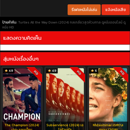
รีเฟชหนังไม่เล่น
แจ้งหนังเสีย
ป้ายกำกับ:
Turtles All the Way Down (2024) กลเกลียวสุดห้วงกาล
ดูหนังออนไลน์
ดู
หนัง HD
แสดงความคิดเห็น
สุ่มหนังเรื่องอื่นๆ
4.9
4.9
6
HD
HD
HD
The Champion (2024)
Subservience (2024) เอ
Midsommar เทศกาล
เดอะ แชมเปี้ยน
ไอร้อนรัก
สยอง (2019)