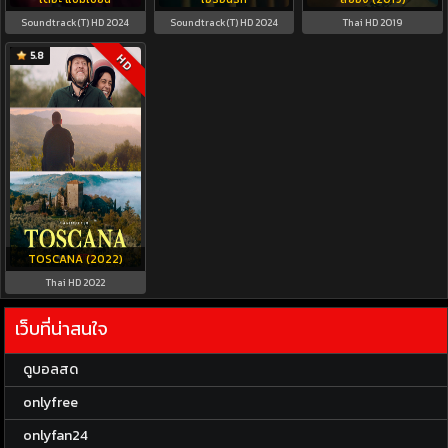
Soundtrack(T) HD 2024
Soundtrack(T) HD 2024
Thai HD 2019
5.8
HD
TOSCANA (2022)
Thai HD 2022
เว็บที่น่าสนใจ
ดูบอลสด
onlyfree
onlyfan24