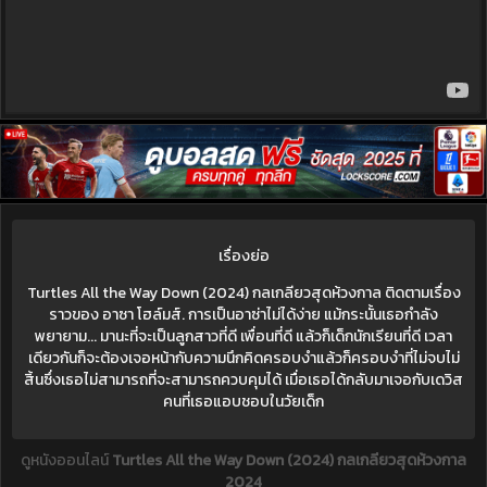
เรื่องย่อ
Turtles All the Way Down (2024) กลเกลียวสุดห้วงกาล ติดตามเรื่อง
ราวของ อาซา โฮล์มส์. การเป็นอาซ่าไม่ได้ง่าย แม้กระนั้นเธอกำลัง
พยายาม... มานะที่จะเป็นลูกสาวที่ดี เพื่อนที่ดี แล้วก็เด็กนักเรียนที่ดี เวลา
เดียวกันก็จะต้องเจอหน้ากับความนึกคิดครอบงำแล้วก็ครอบงำที่ไม่จบไม่
สิ้นซึ่งเธอไม่สามารถที่จะสามารถควบคุมได้ เมื่อเธอได้กลับมาเจอกับเดวิส
คนที่เธอแอบชอบในวัยเด็ก
ดูหนังออนไลน์
Turtles All the Way Down (2024) กลเกลียวสุดห้วงกาล
2024