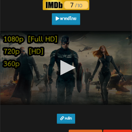
7
/10
พากย์ไทย
หลัก