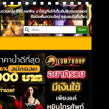
หนัง ซีรี่ย์ netflix มาให้ดูกันให้เต็มอิ่มอัปเดตตลอด
รับประกันความใหม่ ครบจบในที่เดียว
ค้นหา