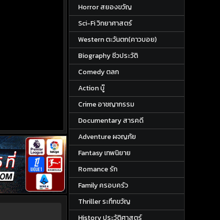
Horror สยองขวัญ
Sci-Fi วิทยาศาสตร์
Western ตะวันตก(คาวบอย)
Biography ชีวประวัติ
Comedy ตลก
Action บู๊
Crime อาชญากรรม
Documentary สารคดี
Adventure ผจญภัย
Fantasy เทพนิยาย
Romance รัก
Family ครอบครัว
Thriller ระทึกขวัญ
History ประวัติศาสตร์