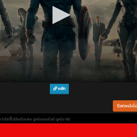
หลัก
รีเฟชหนังไม่
ารีสนี้ไม่มีหอไอเฟล
ดูหนังออนไลน์
ดูหนัง HD