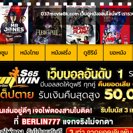
037movie8k.com เว็บดูหนังออนไลน์ฟรี เรารวบรวม
งซูม
หนังไทย
หนังฝรั่ง
ดูซีรีย์
ขอหนัง