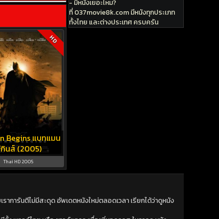
- มีหนังเยอะไหม?
ที่ 037movie8k.com มีหนังทุกประเภท
ทั้งไทย และต่างประเทศ ครบครัน
HD
n Begins แบทแมน
ีกินส์ (2005)
Thai HD 2005
าการันตีไม่มีสะดุด อัพเดตหนังใหม่ตลอดเวลา เรียกได้ว่าดูหนัง