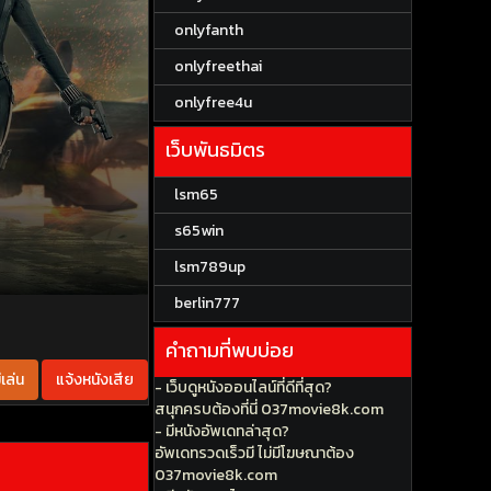
onlyfanth
onlyfreethai
onlyfree4u
เว็บพันธมิตร
lsm65
s65win
lsm789up
berlin777
คำถามที่พบบ่อย
เล่น
แจ้งหนังเสีย
- เว็บดูหนังออนไลน์ที่ดีที่สุด?
สนุกครบต้องที่นี่ 037movie8k.com
- มีหนังอัพเดทล่าสุด?
อัพเดทรวดเร็วมี ไม่มีโฆษณาต้อง
037movie8k.com