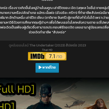
อ เรื่องราวเกิดขึ้นในหมู่บ้านโนนคูณ เล่าชีวิตของ เจิด (นฤพล ใยอิ้ม) ชายหนุ่มวั
ายความหรือปลัดอำเภอ แม้กระนั้นพ่อ (อัจฉริยะ ศรีทา) ที่ทำอาชีพสัปเหร่อมีอา
ีมาก อีกด้านหนึ่ง เล่าชีวิต เซียง (ชาติชาย ชินศรี) ผู้ชายที่ยังทำใจไม่ได้ เพราะว่าแ
ยพยายามหาวิธีด้วยการศึกษาทฤษฎีต่างๆ เพื่อได้พบเธอในโลกหลังความตาย แต่ไปพบ
งพ่อเจิดเป็นเพียงผู้เดียวซึ่งสามารถประกอบพิธีถอดจิต เลยเอามาสู่ข้อแลกเปลี่ย
ช่วยเจิดทำอาชีพ "สัปเหร่อ"
ดูหนังออนไลน์
The Undertaker (2023) สัปเหร่อ 2023
Thai HD
7.1
/10
พากย์ไทย