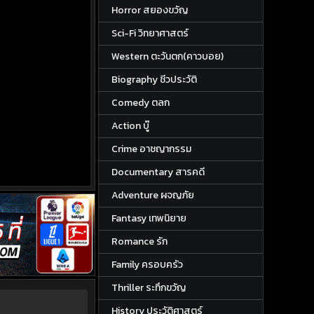
Horror สยองขวัญ
Sci-Fi วิทยาศาสตร์
Western ตะวันตก(คาวบอย)
Biography ชีวประวัติ
Comedy ตลก
Action บู๊
Crime อาชญากรรม
Documentary สารคดี
Adventure ผจญภัย
Fantasy เทพนิยาย
Romance รัก
Family ครอบครัว
Thriller ระทึกขวัญ
History ประวัติศาสตร์