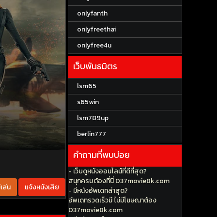
onlyfanth
onlyfreethai
onlyfree4u
เว็บพันธมิตร
lsm65
s65win
lsm789up
berlin777
คำถามที่พบบ่อย
- เว็บดูหนังออนไลน์ที่ดีที่สุด?
สนุกครบต้องที่นี่ 037movie8k.com
เล่น
แจ้งหนังเสีย
- มีหนังอัพเดทล่าสุด?
อัพเดทรวดเร็วมี ไม่มีโฆษณาต้อง
037movie8k.com