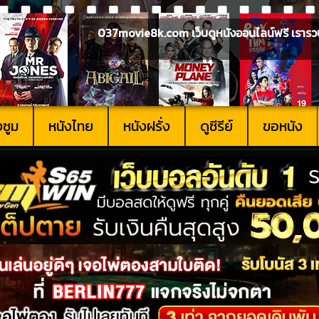
037movie8k.com เว็บดูหนังออนไลน์ฟรี เรารวบรวม
งซูม
หนังไทย
หนังฝรั่ง
ดูซีรีย์
ขอหนัง