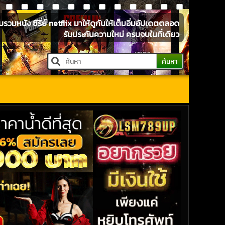
หนัง ซีรี่ย์ netflix มาให้ดูกันให้เต็มอิ่มอัปเดตตลอด
รับประกันความใหม่ ครบจบในที่เดียว
ค้นหา