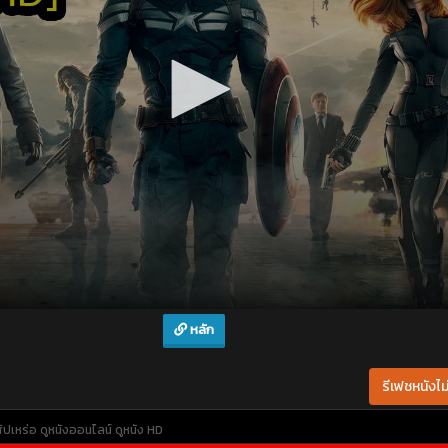
หลัก
รีเฟชหนังไม่
ัปเหร่อ
ดูหนังออนไลน์
ดูหนัง HD